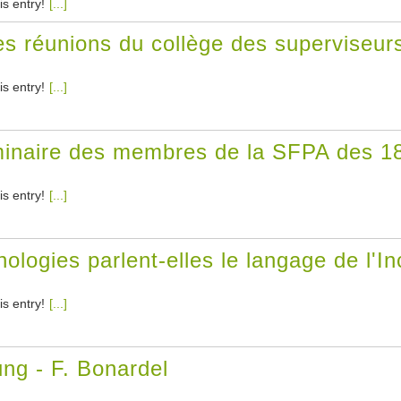
is entry!
[...]
 réunions du collège des superviseurs
is entry!
[...]
naire des membres de la SFPA des 18 
is entry!
[...]
ologies parlent-elles le langage de l'I
is entry!
[...]
ung - F. Bonardel