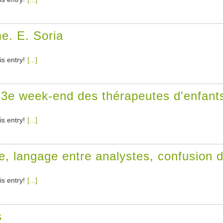
e. E. Soria
is entry!
[...]
3e week-end des thérapeutes d'enfants
is entry!
[...]
, langage entre analystes, confusion 
is entry!
[...]
s