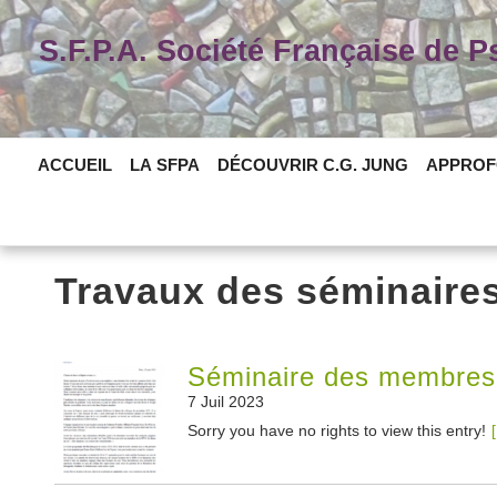
Skip
to
S.F.P.A. Société Française de 
content
ACCUEIL
LA SFPA
DÉCOUVRIR C.G. JUNG
APPROF
Travaux des séminaire
Séminaire des membres 
7 Juil 2023
Sorry you have no rights to view this entry!
[