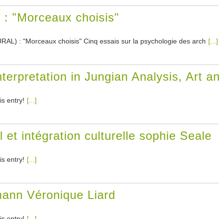
 "Morceaux choisis"
: "Morceaux choisis" Cinq essais sur la psychologie des arch
[...]
erpretation in Jungian Analysis, Art an
is entry!
[...]
l et intégration culturelle sophie Seale
is entry!
[...]
mann Véronique Liard
is entry!
[...]