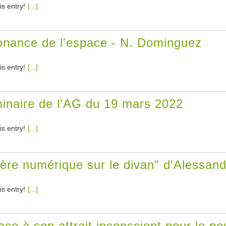
is entry!
[...]
sonance de l'espace - N. Dominguez
is entry!
[...]
naire de l'AG du 19 mars 2022
is entry!
[...]
'ère numérique sur le divan" d'Alessa
is entry!
[...]
ce à son attrait inconscient pour le pou