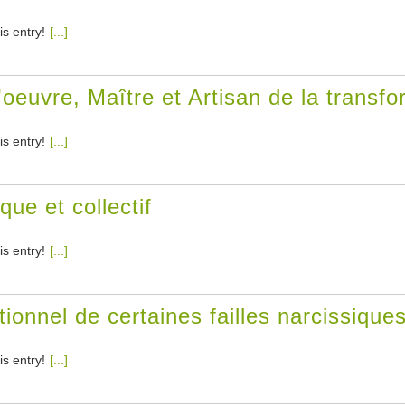
is entry!
[...]
l'oeuvre, Maître et Artisan de la transf
is entry!
[...]
que et collectif
is entry!
[...]
onnel de certaines failles narcissiques :
is entry!
[...]