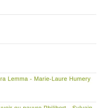
ndra Lemma - Marie-Laure Humery
voir ou pauvre Philibert - Sylvain