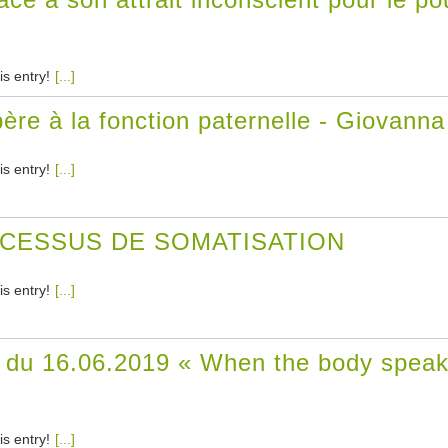
is entry!
[...]
père à la fonction paternelle - Giovann
is entry!
[...]
CESSUS DE SOMATISATION
is entry!
[...]
 du 16.06.2019 « When the body speaks
is entry!
[...]