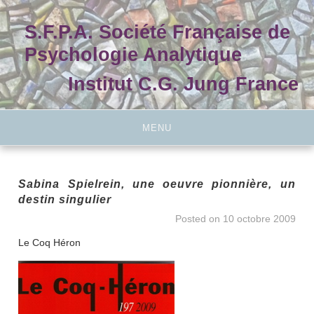
Skip
to
S.F.P.A. Société Française de
content
Psychologie Analytique
Institut C.G. Jung France
MENU
Sabina Spielrein, une oeuvre pionnière, un
destin singulier
Posted on
10 octobre 2009
Le Coq Héron