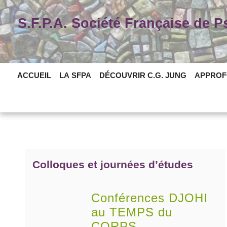
Skip
to
S.F.P.A. Société Française de 
content
ACCUEIL
LA SFPA
DÉCOUVRIR C.G. JUNG
APPROF
Colloques et journées d’études
Conférences DJOHI
au TEMPS du
CORPS