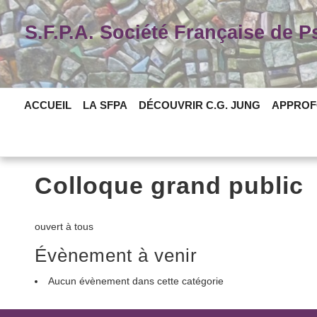
Skip
to
S.F.P.A. Société Française de 
content
ACCUEIL
LA SFPA
DÉCOUVRIR C.G. JUNG
APPROF
Colloque grand public
ouvert à tous
Évènement à venir
Aucun évènement dans cette catégorie