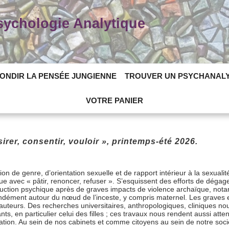
Psychologie Analytique
ONDIR LA PENSÉE JUNGIENNE
TROUVER UN PSYCHANAL
VOTRE PANIER
rer, consentir, vouloir », printemps-été 2026.
on de genre, d’orientation sexuelle et de rapport intérieur à la sexuali
ue avec « pâtir, renoncer, refuser ». S’esquissent des efforts de dégag
ction psychique après de graves impacts de violence archaïque, nota
ément autour du nœud de l’inceste, y compris maternel. Les graves ef
 auteurs. Des recherches universitaires, anthropologiques, cliniques 
s, en particulier celui des filles ; ces travaux nous rendent aussi atte
uation. Au sein de nos cabinets et comme citoyens au sein de notre soci