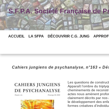
Skip
to
S.F.P.A. Société Française de 
content
ACCUEIL
LA SFPA
DÉCOUVRIR C.G. JUNG
APPROF
Cahiers jungiens de psychanalyse, n°163 « Dési
Les questions de constructi
Apparaît l’ombre du triptyq
cheminements de reconstru
actes nous amènent profond
clairement décrits par nos
le développement des enfant
formes créatives d’individ