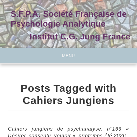
Skip
to
S.F.P.A. Société Française de
content
Psychologie Analytique
Institut C.G. Jung France
MENU
Posts Tagged with
Cahiers Jungiens
Cahiers jungiens de psychanalyse, n°163 «
Désirer, consentir, vouloir », printemps-été 2026.