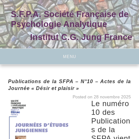
Skip
to
S.F.P.A. Société Française de
content
Psychologie Analytique
Institut C.G. Jung France
MENU
Publications de la SFPA – N°10 – Actes de la
Journée « Désir et plaisir »
Posted on
28 novembre 2025
Le numéro
10 des
Publication
s de la
SFPA vient