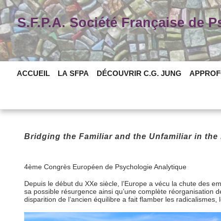
Skip
to
S.F.P.A. Société Française de 
content
ACCUEIL
LA SFPA
DÉCOUVRIR C.G. JUNG
APPROF
Bridging the Familiar and the Unfamiliar in the
4ème Congrès Européen de Psychologie Analytique
Depuis le début du XXe siècle, l’Europe a vécu la chute des empi
sa possible résurgence ainsi qu’une complète réorganisation 
disparition de l’ancien équilibre a fait flamber les radicalism