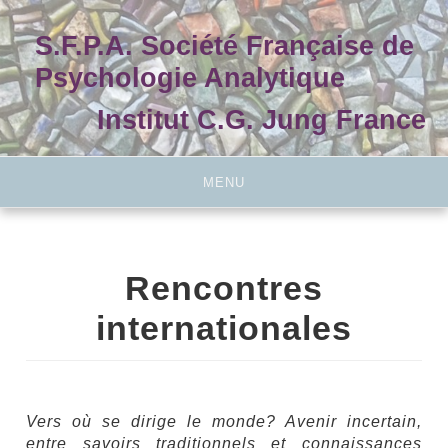
Skip
to
S.F.P.A. Société Française de
content
Psychologie Analytique
Institut C.G. Jung France
MENU
Rencontres
internationales
Vers où se dirige le monde? Avenir incertain,
entre savoirs traditionnels et connaissances