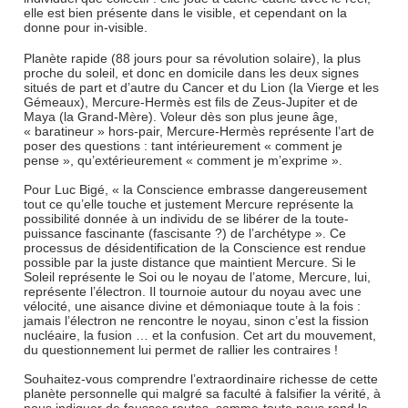
elle est bien présente dans le visible, et cependant on la
donne pour in-visible.
Planète rapide (88 jours pour sa révolution solaire), la plus
proche du soleil, et donc en domicile dans les deux signes
situés de part et d’autre du Cancer et du Lion (la Vierge et les
Gémeaux), Mercure-Hermès est fils de Zeus-Jupiter et de
Maya (la Grand-Mère). Voleur dès son plus jeune âge,
« baratineur » hors-pair, Mercure-Hermès représente l’art de
poser des questions : tant intérieurement « comment je
pense », qu’extérieurement « comment je m’exprime ».
Pour Luc Bigé, « la Conscience embrasse dangereusement
tout ce qu’elle touche et justement Mercure représente la
possibilité donnée à un individu de se libérer de la toute-
puissance fascinante (fascisante ?) de l’archétype ». Ce
processus de désidentification de la Conscience est rendue
possible par la juste distance que maintient Mercure. Si le
Soleil représente le Soi ou le noyau de l’atome, Mercure, lui,
représente l’électron. Il tournoie autour du noyau avec une
vélocité, une aisance divine et démoniaque toute à la fois :
jamais l’électron ne rencontre le noyau, sinon c’est la fission
nucléaire, la fusion … et la confusion. Cet art du mouvement,
du questionnement lui permet de rallier les contraires !
Souhaitez-vous comprendre l’extraordinaire richesse de cette
planète personnelle qui malgré sa faculté à falsifier la vérité, à