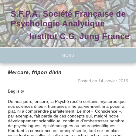
Skip
to
S.F.P.A. Société Française de
content
Psychologie Analytique
Institut C.G. Jung France
MENU
Mercure, fripon divin
Posted on
14 janvier 2015
Baglis.tv
De nos jours, encore, la Psyché recèle certains mystères que
nos sciences dites « humaines » ne parviennent ni à poser à
plat, ni à comprendre parfaitement. Le mot « Conscience »,
par exemple, fait partie de ces concepts qui, malgré notre
développement scientifique, continue d’embarrasser nombre
de psychologues, épistémologues ou neuroscientifiques.
Pourtant la conscience est omniprésente, tant sur un plan
individuel que collectif : elle joue à cache-cache avec le réel,