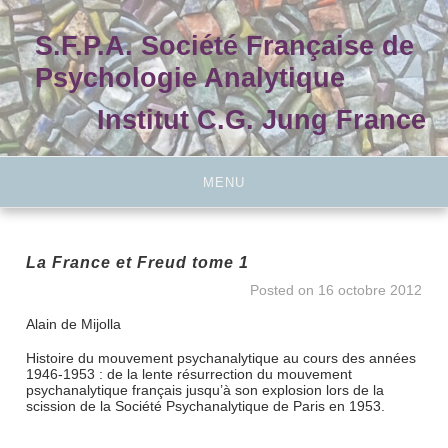
Skip
to
S.F.P.A. Société Française de
content
Psychologie Analytique
Institut C.G. Jung France
MENU
La France et Freud tome 1
Posted on
16 octobre 2012
Alain de Mijolla
Histoire du mouvement psychanalytique au cours des années
1946-1953 : de la lente résurrection du mouvement
psychanalytique français jusqu’à son explosion lors de la
scission de la Société Psychanalytique de Paris en 1953.