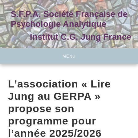
Skip
to
S.F.P.A. Société Française de
content
Psychologie Analytique
Institut C.G. Jung France
MENU
L’association « Lire
Jung au GERPA »
propose son
programme pour
l’année 2025/2026