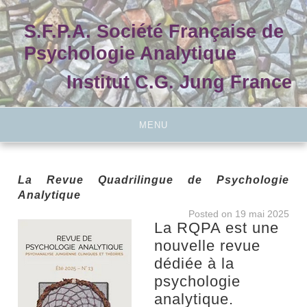
Skip
to
S.F.P.A. Société Française de
content
Psychologie Analytique
Institut C.G. Jung France
MENU
La Revue Quadrilingue de Psychologie
Analytique
Posted on
19 mai 2025
La RQPA est une
nouvelle revue
dédiée à la
psychologie
analytique.