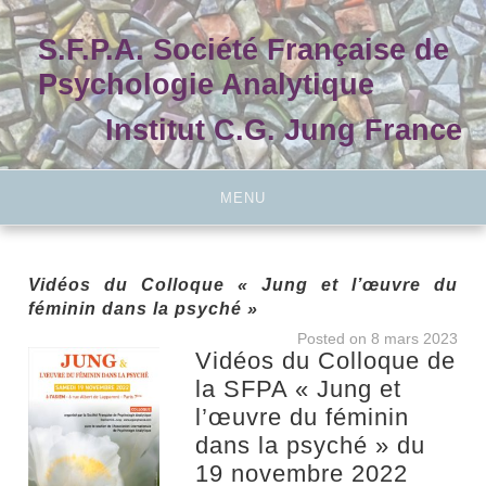
Skip
to
S.F.P.A. Société Française de
content
Psychologie Analytique
Institut C.G. Jung France
MENU
Vidéos du Colloque « Jung et l’œuvre du
féminin dans la psyché »
Posted on
8 mars 2023
Vidéos du Colloque de
la SFPA « Jung et
l’œuvre du féminin
dans la psyché » du
19 novembre 2022