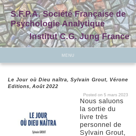
Skip
to
S.F.P.A. Société Française de
content
Psychologie Analytique
Institut C.G. Jung France
MENU
Le Jour où Dieu naîtra, Sylvain Grout, Vérone
Editions, Août 2022
Posted on
5 mars 2023
Nous saluons
la sortie du
livre très
personnel de
Sylvain Grout,