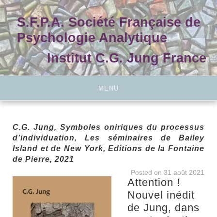
Skip
to
S.F.P.A. Société Française de
content
Psychologie Analytique
Institut C.G. Jung France
MENU
C.G. Jung, Symboles oniriques du processus
d’individuation, Les séminaires de Bailey
Island et de New York, Editions de la Fontaine
de Pierre, 2021
Posted on
31 août 2021
Attention !
Nouvel inédit
de Jung, dans