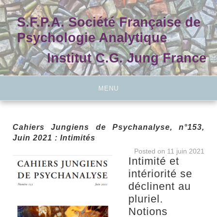
Skip
to
S.F.P.A. Société Française de
content
Psychologie Analytique
Institut C.G. Jung France
MENU
Cahiers Jungiens de Psychanalyse, n°153,
Juin 2021 : Intimités
Posted on
11 juin 2021
Intimité et
intériorité se
déclinent au
pluriel.
Notions