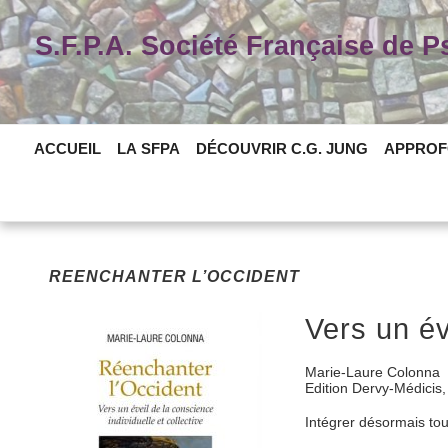
Skip
to
S.F.P.A. Société Française de 
content
ACCUEIL
LA SFPA
DÉCOUVRIR C.G. JUNG
APPROF
REENCHANTER L’OCCIDENT
Vers un év
Marie-Laure Colonna
Edition Dervy-Médicis, 
Intégrer désormais tout