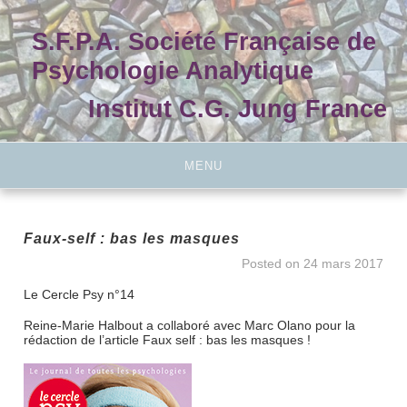
Skip
to
S.F.P.A. Société Française de
content
Psychologie Analytique
Institut C.G. Jung France
MENU
Faux-self : bas les masques
Posted on
24 mars 2017
Le Cercle Psy n°14
Reine-Marie Halbout a collaboré avec Marc Olano pour la
rédaction de l’article Faux self : bas les masques !