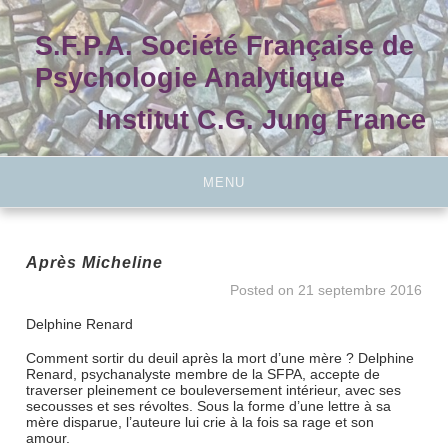
Skip
to
S.F.P.A. Société Française de
content
Psychologie Analytique
Institut C.G. Jung France
MENU
Après Micheline
Posted on
21 septembre 2016
Delphine Renard
Comment sortir du deuil après la mort d’une mère ? Delphine
Renard, psychanalyste membre de la SFPA, accepte de
traverser pleinement ce bouleversement intérieur, avec ses
secousses et ses révoltes. Sous la forme d’une lettre à sa
mère disparue, l’auteure lui crie à la fois sa rage et son
amour.