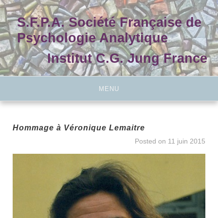
Skip
to
S.F.P.A. Société Française de
content
Psychologie Analytique
Institut C.G. Jung France
MENU
Hommage à Véronique Lemaitre
Posted on
11 juin 2015