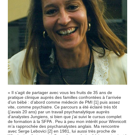
« Il s’agit de partager avec vous les fruits de 35 ans de
pratique clinique auprès des familles confrontées à l’arrivée
d’un bébé : d’abord comme médecin de PMI [1] puis assez
vite, comme psychiatre. Ce parcours a été éclairé très tôt
(j’avais 20 ans) par un travail psychanalytique auprès
d’analystes Jungiens, si bien que j’ai suivi le cursus complet
de formation à la SFPA . Peu à peu mon intérêt pour Winnicott
m’a rapprochée des psychanalystes anglais. Ma rencontre
avec Serge Lebovici [2] en 1981, lui aussi très proche de