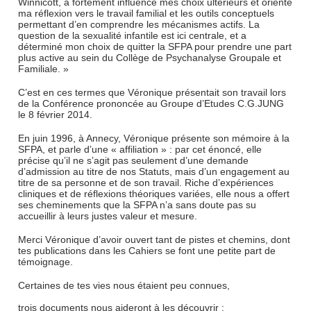
Winnicott, a fortement influencé mes choix ultérieurs et orienté
ma réflexion vers le travail familial et les outils conceptuels
permettant d’en comprendre les mécanismes actifs. La
question de la sexualité infantile est ici centrale, et a
déterminé mon choix de quitter la SFPA pour prendre une part
plus active au sein du Collège de Psychanalyse Groupale et
Familiale. »
C’est en ces termes que Véronique présentait son travail lors
de la Conférence prononcée au Groupe d’Etudes C.G.JUNG
le 8 février 2014.
En juin 1996, à Annecy, Véronique présente son mémoire à la
SFPA, et parle d’une « affiliation » : par cet énoncé, elle
précise qu’il ne s’agit pas seulement d’une demande
d’admission au titre de nos Statuts, mais d’un engagement au
titre de sa personne et de son travail. Riche d’expériences
cliniques et de réflexions théoriques variées, elle nous a offert
ses cheminements que la SFPA n’a sans doute pas su
accueillir à leurs justes valeur et mesure.
Merci Véronique d’avoir ouvert tant de pistes et chemins, dont
tes publications dans les Cahiers se font une petite part de
témoignage.
Certaines de tes vies nous étaient peu connues,
trois documents nous aideront à les découvrir :