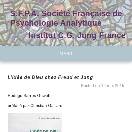
Skip
to
S.F.P.A. Société Française de
content
Psychologie Analytique
Institut C.G. Jung France
MENU
L’idée de Dieu chez Freud et Jung
Posted on
12 mai 2015
Rodrigo Barros Gewehr
préfacé par Christian Gaillard.