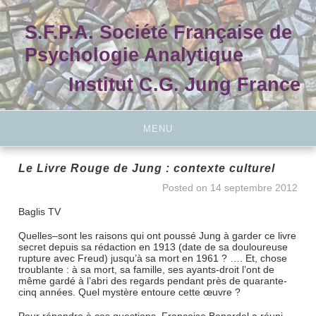
Skip
to
S.F.P.A. Société Française de
content
Psychologie Analytique
Institut C.G. Jung France
MENU
Le Livre Rouge de Jung : contexte culturel
Posted on
14 septembre 2012
Baglis TV
Quelles–sont les raisons qui ont poussé Jung à garder ce livre
secret depuis sa rédaction en 1913 (date de sa douloureuse
rupture avec Freud) jusqu’à sa mort en 1961 ? …. Et, chose
troublante : à sa mort, sa famille, ses ayants-droit l’ont de
même gardé à l’abri des regards pendant près de quarante-
cinq années. Quel mystère entoure cette œuvre ?