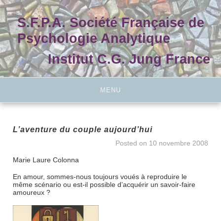
Skip
to
S.F.P.A. Société Française de
content
Psychologie Analytique
Institut C.G. Jung France
MENU
L’aventure du couple aujourd’hui
Posted on
10 novembre 2008
Marie Laure Colonna
En amour, sommes-nous toujours voués à reproduire le
même scénario ou est-il possible d’acquérir un savoir-faire
amoureux ?