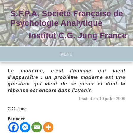
Skip
to
S.F.P.A. Société Française de
content
Psychologie Analytique
Institut C.G. Jung France
MENU
Le moderne, c’est l’homme qui vient
d’apparaître : un problème moderne est une
question qui vient de se poser et dont la
réponse est encore dans l’avenir.
Posted on
10 juillet 2006
C.G. Jung
Partager