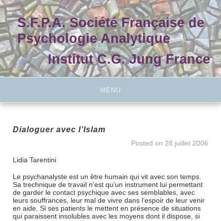
Skip
to
S.F.P.A. Société Française de
content
Psychologie Analytique
Institut C.G. Jung France
MENU
Dialoguer avec l’Islam
Posted on
28 juillet 2006
Lidia Tarentini
Le psychanalyste est un être humain qui vit avec son temps.
Sa trechnique de travail n’est qu’un instrument lui permettant
de garder le contact psychique avec ses semblables, avec
leurs souffrances, leur mal de vivre dans l’espoir de leur venir
en aide. Si ses patients le mettent en présence de situations
qui paraissent insolubles avec les moyens dont il dispose, si