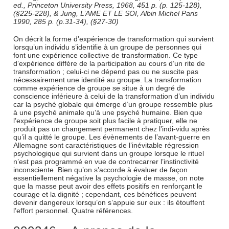
ed., Princeton University Press, 1968, 451 p. (p. 125-128),
(§225-228), & Jung, L’AME ET LE SOI, Albin Michel Paris
1990, 285 p. (p.31-34), (§27-30)
On décrit la forme d’expérience de transformation qui survient
lorsqu’un individu s’identifie à un groupe de personnes qui
font une expérience collective de transformation. Ce type
d’expérience diffère de la participation au cours d’un rite de
transformation ; celui-ci ne dépend pas ou ne suscite pas
nécessairement une identité au groupe. La transformation
comme expérience de groupe se situe à un degré de
conscience inférieure à celui de la transformation d’un individu
car la psyché globale qui émerge d’un groupe ressemble plus
à une psyché animale qu’à une psyché humaine. Bien que
l’expérience de groupe soit plus facile à pratiquer, elle ne
produit pas un changement permanent chez l’indi-vidu après
qu’il a quitté le groupe. Les évènements de l’avant-guerre en
Allemagne sont caractéristiques de l’inévitable régression
psychologique qui survient dans un groupe lorsque le rituel
n’est pas programmé en vue de contrecarrer l’instinctivité
inconsciente. Bien qu’on s’accorde à évaluer de façon
essentiellement négative la psychologie de masse, on note
que la masse peut avoir des effets positifs en renforçant le
courage et la dignité ; cependant, ces bénéfices peuvent
devenir dangereux lorsqu’on s’appuie sur eux : ils étouffent
l’effort personnel. Quatre références.