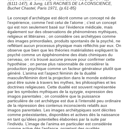
(§111-147), & Jung, LES RACINES DE LA CONSCIENCE,
Buchet Chastel, Paris 1971, (p.61-85)
Le concept d’archétype est décrit comme un concept né de
l’expérience, comme l’est celui de l’atome ; c’est un concept
qui est non seulement basé sur l’évidence médicale, mais
également sur des observations de phénomènes mythiques,
religieux et littéraires ; on considère ces archétypes comme
des images primordiales, produits spontanés de la psyché, ne
reflétant aucun processus physique mais réfléchis par eux. On
observe que bien que les théories matérialistes expliquent la
psyché comme un épiphénomène des états chimiques du
cerveau, on n’a trouvé aucune preuve pour confirmer cette
hypothèse ; on pense plus raisonnable de considérer la
production psychique comme un facteur générateur plutôt que
généré. L’anima est l’aspect féminin de la dualité
masculin/féminin dont la projection dans le monde extérieur
peut être suivie à travers les mythes, les philosophies et les
doctrines religieuses. Cette dualité est souvent représentée
par les symboles mythiques de la syzygie, expression des
imagos parentales ; on considère que la puissance
particulière de cet archétype est due à l’intensité peu ordinaire
de la répression des contenus inconscients relatifs aux
imagos parentales. Les images archétypiques sont décrites
comme préexistantes, disponibles et actives dès la naissance
en tant qu’idées potentielles élaborées par la suite par
l’individu. L’image de l’anima en particulier est considérée
comme active dès l’enfance, projetant des qualités