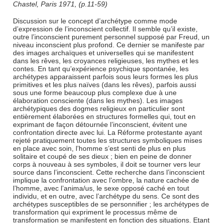
Chastel, Paris 1971, (p.11-59)
Discussion sur le concept d’archétype comme mode
d’expression de l’inconscient collectif. Il semble qu’il existe,
outre l’inconscient purement personnel supposé par Freud, un
niveau inconscient plus profond. Ce dernier se manifeste par
des images archaïques et universelles qui se manifestent
dans les rêves, les croyances religieuses, les mythes et les
contes. En tant qu’expérience psychique spontanée, les
archétypes apparaissent parfois sous leurs formes les plus
primitives et les plus naïves (dans les rêves), parfois aussi
sous une forme beaucoup plus complexe due à une
élaboration consciente (dans les mythes). Les images
archétypiques des dogmes religieux en particulier sont
entièrement élaborées en structures formelles qui, tout en
exprimant de façon détournée l’inconscient, évitent une
confrontation directe avec lui. La Réforme protestante ayant
rejeté pratiquement toutes les structures symboliques mises
en place avec soin, l’homme s’est senti de plus en plus
solitaire et coupé de ses dieux ; bien en peine de donner
corps à nouveau à ses symboles, il doit se tourner vers leur
source dans l’inconscient. Cette recherche dans l’inconscient
implique la confrontation avec l’ombre, la nature cachée de
l’homme, avec l’anima/us, le sexe opposé caché en tout
individu, et en outre, avec l’archétype du sens. Ce sont des
archétypes susceptibles de se personnifier ; les archétypes de
transformation qui expriment le processus même de
transformation se manifestent en fonction des situations. Etant