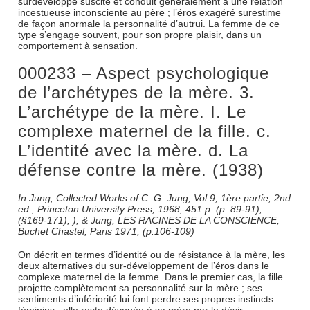
surdéveloppé suscite et conduit généralement à une relation
incestueuse inconsciente au père ; l’éros exagéré surestime
de façon anormale la personnalité d’autrui. La femme de ce
type s’engage souvent, pour son propre plaisir, dans un
comportement à sensation.
000233 – Aspect psychologique
de l’archétypes de la mère. 3.
L’archétype de la mère. I. Le
complexe maternel de la fille. c.
L’identité avec la mère. d. La
défense contre la mère. (1938)
In Jung, Collected Works of C. G. Jung, Vol.9, 1ère partie, 2nd
ed., Princeton University Press, 1968, 451 p. (p. 89-91),
(§169-171), ), & Jung, LES RACINES DE LA CONSCIENCE,
Buchet Chastel, Paris 1971, (p.106-109)
On décrit en termes d’identité ou de résistance à la mère, les
deux alternatives du sur-développement de l’éros dans le
complexe maternel de la femme. Dans le premier cas, la fille
projette complètement sa personnalité sur la mère ; ses
sentiments d’infériorité lui font perdre ses propres instincts