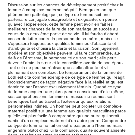
Discussion sur les chances de développement positif chez la
femme à complexe maternel négatif. Bien qu’en tant que
phénomène pathologique, ce type de femme soit une
partenaire conjugale désagréable et exigeante, on pense
qu’avec l’expérience, cette femme peut avoir en fait les
meilleures chances de faire de son mariage un succès au
cours de la deuxième partie de sa vie. Il lui faudra d’abord
cesser de lutter contre la personne de sa mère ; mais elle
s’opposera toujours aux qualités féminines d’obscurité et
d’ambiguïté et choisira la clarté et la raison. Son jugement
modéré et son objectivité peuvent lui faire comprendre, au-
delà de l’érotisme, la personnalité de son mari ; elle peut
devenir l’amie, la sœur et la conseillère avertie de son époux.
Tout cela ne peut se réaliser que si elle affronte et vit
pleinement son complexe. Le tempérament de la femme de
Loth est cité comme exemple de ce type de femme qui réagit
inconsciemment de façon négative face à la réalité et qui est
dominée par l’aspect exclusivement féminin. Quand ce type
de femme acquiert une plus grande conscience d’elle-même,
ses compréhensions féminine et masculine réunies sont
bénéfiques tant au travail à l’extérieur qu’aux relations
personnelles intimes. Un homme peut projeter un complexe
maternel positif sur une femme aux qualités masculines parce
qu’elle est plus facile à comprendre qu’une autre qui serait
nantie d’un complexe maternel d’un autre genre. Comprendre
ce type de femme ne fait en outre pas peur à l’homme mais
engendre plutôt chez lui la confiance, qualité souvent absente