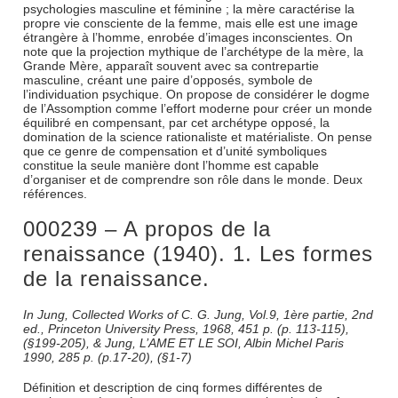
psychologies masculine et féminine ; la mère caractérise la
propre vie consciente de la femme, mais elle est une image
étrangère à l’homme, enrobée d’images inconscientes. On
note que la projection mythique de l’archétype de la mère, la
Grande Mère, apparaît souvent avec sa contrepartie
masculine, créant une paire d’opposés, symbole de
l’individuation psychique. On propose de considérer le dogme
de l’Assomption comme l’effort moderne pour créer un monde
équilibré en compensant, par cet archétype opposé, la
domination de la science rationaliste et matérialiste. On pense
que ce genre de compensation et d’unité symboliques
constitue la seule manière dont l’homme est capable
d’organiser et de comprendre son rôle dans le monde. Deux
références.
000239 – A propos de la
renaissance (1940). 1. Les formes
de la renaissance.
In Jung, Collected Works of C. G. Jung, Vol.9, 1ère partie, 2nd
ed., Princeton University Press, 1968, 451 p. (p. 113-115),
(§199-205), & Jung, L’AME ET LE SOI, Albin Michel Paris
1990, 285 p. (p.17-20), (§1-7)
Définition et description de cinq formes différentes de