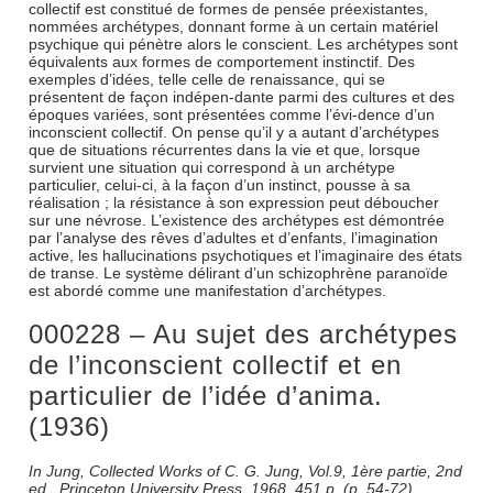
collectif est constitué de formes de pensée préexistantes,
nommées archétypes, donnant forme à un certain matériel
psychique qui pénètre alors le conscient. Les archétypes sont
équivalents aux formes de comportement instinctif. Des
exemples d’idées, telle celle de renaissance, qui se
présentent de façon indépen-dante parmi des cultures et des
époques variées, sont présentées comme l’évi-dence d’un
inconscient collectif. On pense qu’il y a autant d’archétypes
que de situations récurrentes dans la vie et que, lorsque
survient une situation qui correspond à un archétype
particulier, celui-ci, à la façon d’un instinct, pousse à sa
réalisation ; la résistance à son expression peut déboucher
sur une névrose. L’existence des archétypes est démontrée
par l’analyse des rêves d’adultes et d’enfants, l’imagination
active, les hallucinations psychotiques et l’imaginaire des états
de transe. Le système délirant d’un schizophrène paranoïde
est abordé comme une manifestation d’archétypes.
000228 – Au sujet des archétypes
de l’inconscient collectif et en
particulier de l’idée d’anima.
(1936)
In Jung, Collected Works of C. G. Jung, Vol.9, 1ère partie, 2nd
ed., Princeton University Press, 1968, 451 p. (p. 54-72),