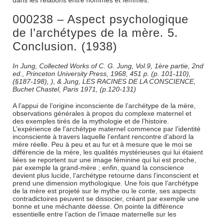
dans les relations entre hommes et femmes.
000238 – Aspect psychologique
de l’archétypes de la mère. 5.
Conclusion. (1938)
In Jung, Collected Works of C. G. Jung, Vol.9, 1ère partie, 2nd
ed., Princeton University Press, 1968, 451 p. (p. 101-110),
(§187-198), ), & Jung, LES RACINES DE LA CONSCIENCE,
Buchet Chastel, Paris 1971, (p.120-131)
A l’appui de l’origine inconsciente de l’archétype de la mère,
observations générales à propos du complexe maternel et
des exemples tirés de la mythologie et de l’histoire.
L’expérience de l’archétype maternel commence par l’identité
inconsciente à travers laquelle l’enfant rencontre d’abord la
mère réelle. Peu à peu et au fur et à mesure que le moi se
différencie de la mère, les qualités mystérieuses qui lui étaient
liées se reportent sur une image féminine qui lui est proche,
par exemple la grand-mère ; enfin, quand la conscience
devient plus lucide, l’archétype retourne dans l’inconscient et
prend une dimension mythologique. Une fois que l’archétype
de la mère est projeté sur le mythe ou le conte, ses aspects
contradictoires peuvent se dissocier, créant par exemple une
bonne et une méchante déesse. On pointe la différence
essentielle entre l’action de l’image maternelle sur les