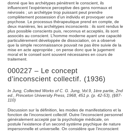
donné que les archétypes pénètrent le conscient, ils
influencent l’expérience perceptive des gens normaux et
névrosés ; un archétype trop puissant peut prendre
complètement possession d’un individu et provoquer une
psychose. Le processus thérapeutique prend en compte, de
deux manières, les archétypes inconscients : ils sont rendus le
plus possible conscients puis, reconnus et acceptés, ils sont
associés au conscient. L’homme moderne ayant une capacité
particulièrement développée de dissociation, on a observé
que la simple reconnaissance pouvait ne pas être suivie de la
mise en acte appropriée ; on pense donc que le jugement
moral et le conseil sont souvent nécessaires en cours de
traitement.
000227 – Le concept
d’inconscient collectif. (1936)
In Jung, Collected Works of C. G. Jung, Vol.9, 1ère partie, 2nd
ed., Princeton University Press, 1968, 451 p. (p. 42-53), (§87-
110)
Discussion sur la définition, les modes de manifestations et la
fonction de l’inconscient collectif. Outre l’inconscient personnel
généralement accepté par la psychologie médicale, on
postule l’existence d’un second système psychique de nature
impersonnelle et universelle. On considère que l’inconscient