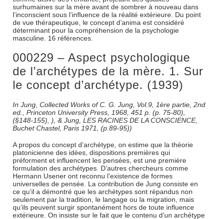
surhumaines sur la mère avant de sombrer à nouveau dans
l’inconscient sous l’influence de la réalité extérieure. Du point
de vue thérapeutique, le concept d’anima est considéré
déterminant pour la compréhension de la psychologie
masculine. 16 références.
000229 – Aspect psychologique
de l’archétypes de la mère. 1. Sur
le concept d’archétype. (1939)
In Jung, Collected Works of C. G. Jung, Vol.9, 1ère partie, 2nd
ed., Princeton University Press, 1968, 451 p. (p. 75-80),
(§148-155), ), & Jung, LES RACINES DE LA CONSCIENCE,
Buchet Chastel, Paris 1971, (p.89-95))
A propos du concept d’archétype, on estime que la théorie
platonicienne des idées, dispositions premières qui
préforment et influencent les pensées, est une première
formulation des archétypes. D’autres chercheurs comme
Hermann Usener ont reconnu l’existence de formes
universelles de pensée. La contribution de Jung consiste en
ce qu’il a démontré que les archétypes sont répandus non
seulement par la tradition, le langage ou la migration, mais
qu’ils peuvent surgir spontanément hors de toute influence
extérieure. On insiste sur le fait que le contenu d’un archétype