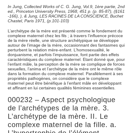
In Jung, Collected Works of C. G. Jung, Vol.9, 1ère partie, 2nd
ed., Princeton University Press, 1968, 451 p. (p. 85-87), (§161
-166), ), & Jung, LES RACINES DE LA CONSCIENCE, Buchet
Chastel, Paris 1971, (p.101-103)
L’archétype de la mère est présenté comme le fondement du
complexe maternel chez les fils ; à travers l’influence précoce
de la mère réelle, une structure archétypique se développe
autour de l’image de la mère, occasionnant des fantasmes qui
perturbent la relation mère-enfant. L’homosexualité, le
donjuanisme, et parfois l’impuissance, font partie des effets
caractéristiques du complexe maternel. Etant donné que, pour
l’enfant mâle, la perception de la mère se complique de forces
sexuelles, l’anima et l’archétype de la mère ont le même rôle
dans la formation du complexe maternel. Parallèlement à ses
propriétés pathogènes, on considère que le complexe
maternel peut être bénéfique à l’enfant mâle en développant
et affinant en lui certaines qualités féminines essentielles.
000232 – Aspect psychologique
de l’archétypes de la mère. 3.
L’archétype de la mère. II. Le
complexe maternel de la fille. a.
L’hypertrophie de l’élément