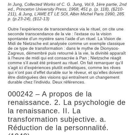
In Jung, Collected Works of C. G. Jung, Vol.9, 1ère partie, 2nd
ed., Princeton University Press, 1968, 451 p. (p. 118), (§210-
211), & Jung, L’AME ET LE SOI, Albin Michel Paris 1990, 285
p. (p.23-24), (§12-13)
Outre l’expérience de transcendance via le rituel, on cite une
seconde transcendance de la vie : l’extase ou la vision
spontanée d’un mystère sans l’aide d’un rituel. La Vision de
Midi de Nietzsche est analysée comme un exemple classique
de ce type de transformation : dans le mythe de Dionysos-
Zagreus, démembré puis retourné à la vie, la divinité apparaît
à l’heure de midi qui est consacrée à Pan ; Nietzsche réagit
comme s’il avait été présent au rituel. On fait remarquer qu’il
s’agit ici d’expériences plutôt esthétiques, comme les rêves
qui n’ont pas d’effet durable sur le rêveur, et qu’elles doivent
être distinguées des visions qui entraînent un changement
durable chez l’individu. Deux références.
000242 – A propos de la
renaissance. 2. La psychologie de
la renaissance. II. La
transformation subjective. a.
Réduction de la personnalité.