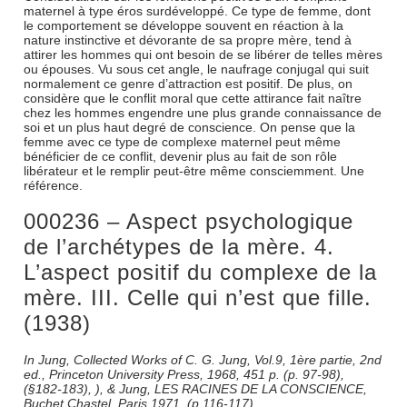
maternel à type éros surdéveloppé. Ce type de femme, dont
le comportement se développe souvent en réaction à la
nature instinctive et dévorante de sa propre mère, tend à
attirer les hommes qui ont besoin de se libérer de telles mères
ou épouses. Vu sous cet angle, le naufrage conjugal qui suit
normalement ce genre d’attraction est positif. De plus, on
considère que le conflit moral que cette attirance fait naître
chez les hommes engendre une plus grande connaissance de
soi et un plus haut degré de conscience. On pense que la
femme avec ce type de complexe maternel peut même
bénéficier de ce conflit, devenir plus au fait de son rôle
libérateur et le remplir peut-être même consciemment. Une
référence.
000236 – Aspect psychologique
de l’archétypes de la mère. 4.
L’aspect positif du complexe de la
mère. III. Celle qui n’est que fille.
(1938)
In Jung, Collected Works of C. G. Jung, Vol.9, 1ère partie, 2nd
ed., Princeton University Press, 1968, 451 p. (p. 97-98),
(§182-183), ), & Jung, LES RACINES DE LA CONSCIENCE,
Buchet Chastel, Paris 1971, (p.116-117)