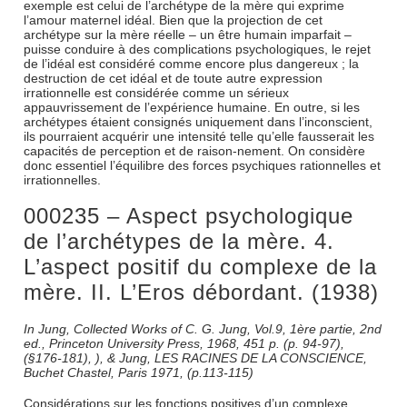
exemple est celui de l’archétype de la mère qui exprime
l’amour maternel idéal. Bien que la projection de cet
archétype sur la mère réelle – un être humain imparfait –
puisse conduire à des complications psychologiques, le rejet
de l’idéal est considéré comme encore plus dangereux ; la
destruction de cet idéal et de toute autre expression
irrationnelle est considérée comme un sérieux
appauvrissement de l’expérience humaine. En outre, si les
archétypes étaient consignés uniquement dans l’inconscient,
ils pourraient acquérir une intensité telle qu’elle fausserait les
capacités de perception et de raison-nement. On considère
donc essentiel l’équilibre des forces psychiques rationnelles et
irrationnelles.
000235 – Aspect psychologique
de l’archétypes de la mère. 4.
L’aspect positif du complexe de la
mère. II. L’Eros débordant. (1938)
In Jung, Collected Works of C. G. Jung, Vol.9, 1ère partie, 2nd
ed., Princeton University Press, 1968, 451 p. (p. 94-97),
(§176-181), ), & Jung, LES RACINES DE LA CONSCIENCE,
Buchet Chastel, Paris 1971, (p.113-115)
Considérations sur les fonctions positives d’un complexe