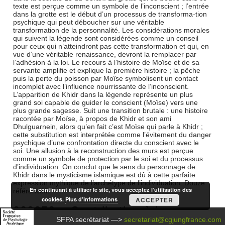
texte est perçue comme un symbole de l’inconscient ; l’entrée
dans la grotte est le début d’un processus de transforma-tion
psychique qui peut déboucher sur une véritable
transformation de la personnalité. Les considérations morales
qui suivent la légende sont considérées comme un conseil
pour ceux qui n’atteindront pas cette transformation et qui, en
vue d’une véritable renaissance, devront la remplacer par
l’adhésion à la loi. Le recours à l’histoire de Moïse et de sa
servante amplifie et explique la première histoire ; la pêche
puis la perte du poisson par Moïse symbolisent un contact
incomplet avec l’influence nourrissante de l’inconscient.
L’apparition de Khidr dans la légende représente un plus
grand soi capable de guider le conscient (Moïse) vers une
plus grande sagesse. Suit une transition brutale : une histoire
racontée par Moïse, à propos de Khidr et son ami
Dhulguarnein, alors qu’en fait c’est Moïse qui parle à Khidr ;
cette substitution est interprétée comme l’évitement du danger
psychique d’une confrontation directe du conscient avec le
soi. Une allusion à la reconstruction des murs est perçue
comme un symbole de protection par le soi et du processus
d’individuation. On conclut que le sens du personnage de
Khidr dans le mysticisme islamique est dû à cette parfaite
expression mythique de l’archétype de l’individuation. Douze
En continuant à utiliser le site, vous acceptez l’utilisation des
références.
cookies.
Plus d’informations
ACCEPTER
000250 – Contribution à la
SFPA secrétariat —>
secretariat@cgjungfrance.com
psychologie de l’archétype de