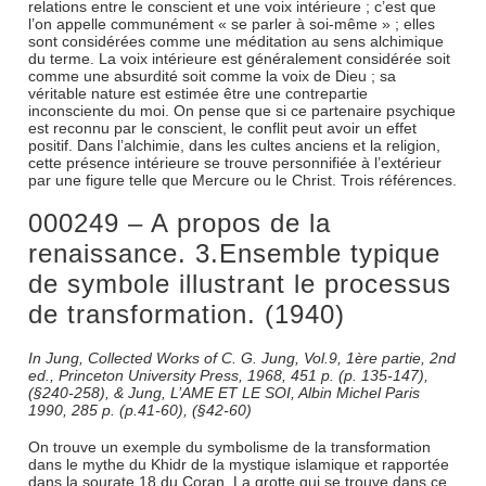
relations entre le conscient et une voix intérieure ; c’est que
l’on appelle communément « se parler à soi-même » ; elles
sont considérées comme une méditation au sens alchimique
du terme. La voix intérieure est généralement considérée soit
comme une absurdité soit comme la voix de Dieu ; sa
véritable nature est estimée être une contrepartie
inconsciente du moi. On pense que si ce partenaire psychique
est reconnu par le conscient, le conflit peut avoir un effet
positif. Dans l’alchimie, dans les cultes anciens et la religion,
cette présence intérieure se trouve personnifiée à l’extérieur
par une figure telle que Mercure ou le Christ. Trois références.
000249 – A propos de la
renaissance. 3.Ensemble typique
de symbole illustrant le processus
de transformation. (1940)
In Jung, Collected Works of C. G. Jung, Vol.9, 1ère partie, 2nd
ed., Princeton University Press, 1968, 451 p. (p. 135-147),
(§240-258), & Jung, L’AME ET LE SOI, Albin Michel Paris
1990, 285 p. (p.41-60), (§42-60)
On trouve un exemple du symbolisme de la transformation
dans le mythe du Khidr de la mystique islamique et rapportée
dans la sourate 18 du Coran. La grotte qui se trouve dans ce