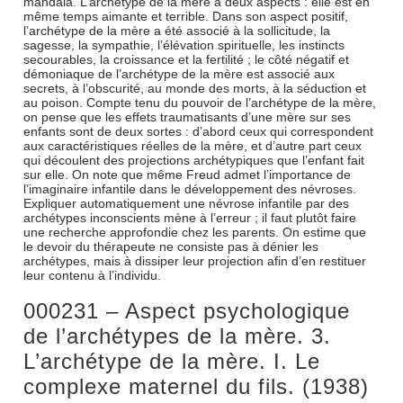
mandala. L’archétype de la mère a deux aspects : elle est en
même temps aimante et terrible. Dans son aspect positif,
l’archétype de la mère a été associé à la sollicitude, la
sagesse, la sympathie, l’élévation spirituelle, les instincts
secourables, la croissance et la fertilité ; le côté négatif et
démoniaque de l’archétype de la mère est associé aux
secrets, à l’obscurité, au monde des morts, à la séduction et
au poison. Compte tenu du pouvoir de l’archétype de la mère,
on pense que les effets traumatisants d’une mère sur ses
enfants sont de deux sortes : d’abord ceux qui correspondent
aux caractéristiques réelles de la mère, et d’autre part ceux
qui découlent des projections archétypiques que l’enfant fait
sur elle. On note que même Freud admet l’importance de
l’imaginaire infantile dans le développement des névroses.
Expliquer automatiquement une névrose infantile par des
archétypes inconscients mène à l’erreur ; il faut plutôt faire
une recherche approfondie chez les parents. On estime que
le devoir du thérapeute ne consiste pas à dénier les
archétypes, mais à dissiper leur projection afin d’en restituer
leur contenu à l’individu.
000231 – Aspect psychologique
de l’archétypes de la mère. 3.
L’archétype de la mère. I. Le
complexe maternel du fils. (1938)