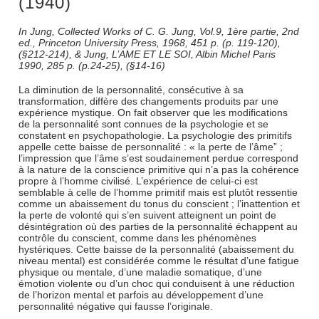
(1940)
In Jung, Collected Works of C. G. Jung, Vol.9, 1ère partie, 2nd
ed., Princeton University Press, 1968, 451 p. (p. 119-120),
(§212-214), & Jung, L’AME ET LE SOI, Albin Michel Paris
1990, 285 p. (p.24-25), (§14-16)
La diminution de la personnalité, consécutive à sa
transformation, diffère des changements produits par une
expérience mystique. On fait observer que les modifications
de la personnalité sont connues de la psychologie et se
constatent en psychopathologie. La psychologie des primitifs
appelle cette baisse de personnalité : « la perte de l’âme” ;
l’impression que l’âme s’est soudainement perdue correspond
à la nature de la conscience primitive qui n’a pas la cohérence
propre à l’homme civilisé. L’expérience de celui-ci est
semblable à celle de l’homme primitif mais est plutôt ressentie
comme un abaissement du tonus du conscient ; l’inattention et
la perte de volonté qui s’en suivent atteignent un point de
désintégration où des parties de la personnalité échappent au
contrôle du conscient, comme dans les phénomènes
hystériques. Cette baisse de la personnalité (abaissement du
niveau mental) est considérée comme le résultat d’une fatigue
physique ou mentale, d’une maladie somatique, d’une
émotion violente ou d’un choc qui conduisent à une réduction
de l’horizon mental et parfois au développement d’une
personnalité négative qui fausse l’originale.