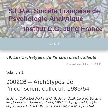
Skip
to
S.F.P.A. Société Française de
content
Psychologie Analytique
Institut C.G. Jung France
MENU
09. Les archétypes de l’inconscient collectif
Posted on
30 avril 2006
Volume 9-1
000226 – Archétypes de
l’inconscient collectif. 1935/54
In Jung, Collected Works of C. G. Jung, Vol.9, 1ère partie, 2nd
ed., Princeton University Press, 1968, 451 p. (p. 3-41), (§1-
86), & Jung, LES RACINES DE LA CONSCIENCE, Buchet