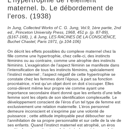
maternel. b. Le débordement de
l’eros. (1938)
In Jung, Collected Works of C. G. Jung, Vol.9, 1ère partie, 2nd
ed., Princeton University Press, 1968, 451 p. (p. 87-89),
(§167-168), ), & Jung, LES RACINES DE LA CONSCIENCE,
Buchet Chastel, Paris 1971, (p.104-106)
On décrit les effets possibles du complexe maternel chez la
fille comme une hypertrophie, chez celle-ci, des instincts
féminins ou au contraire, comme une atrophie des instincts
féminins. L’exagération de l’aspect féminin se manifeste dans
l’intensification de tous les instincts féminins, spécialement
l’instinct maternel ; l’aspect négatif de cette hypertrophie se
constate chez les femmes dont l’époux, à part sa fonction
procréatrice, n’est qu’un objet dont on doit s’occuper. Elles
consi-dèrent même leur propre vie comme ayant une
importance secondaire étant donné que les enfants d’une telle
femme sont les objets de son identification complexuelle. Le
développement conscient de l’éros d’un tel type de femme est
exclusivement une relation maternelle. L’éros personnel
demeure inconscient et s’exprime par une volonté de
puissance ; cette attitude impitoyable peut déboucher sur
l’annihilation de sa propre personnalité et sur celle de la vie de
ses enfants. Quand l’instinct maternel est atrophié, un éros