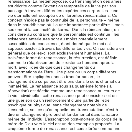
renaissance. La métempsycose, ou transmigration des âmes,
est décrite comme l’extension temporelle de la vie par son
passage à travers différentes expériences corporelles : une
vie éternelle entrecoupée de différentes réincarnations. Ce
concept n’exige pas la continuité de la personnalité – même
dans le bouddhisme où il a une importance particulière – mais
seulement la continuité du karma. Dans la réincarnation, on
considère au contraire que la personnalité est continue ; les
existences antérieures sont au moins potentiellement
susceptibles de conscience, étant donné que le moi est
supposé exister à travers les différentes vies. On considère en
général que celles-ci sont exclusivement humaines. La
troisième forme de renaissance, la résurrection, est définie
comme le rétablissement de l’existence humaine après la
mort, avec l’idée de quelques changements ou
transformations de l’être. Une place ou un corps différents
peuvent être impliqués dans la transformation ; le
changement du corps peut être pris dans le sens charnel ou
immatériel. La renaissance sous sa quatrième forme (la
rénovation) est décrite comme une renaissance au cours de
la vie individuelle ; cette renaissance peut consister soit en
une guérison ou un renforcement d’une partie de l’être
psychique ou physique, sans changement notable de
l’ensemble, soit ce qu’on appelle une transmutation, c’est-à-
dire un changement profond et fondamental dans la nature
même de l’individu. L’assomption post-mortem du corps de la
mère de Dieu vers le ciel est un des exemples proposés. La
cinquième forme de renaissance est considérée comme une