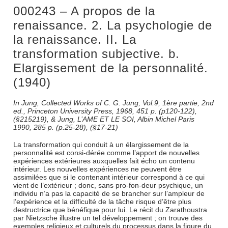
000243 – A propos de la
renaissance. 2. La psychologie de
la renaissance. II. La
transformation subjective. b.
Elargissement de la personnalité.
(1940)
In Jung, Collected Works of C. G. Jung, Vol.9, 1ère partie, 2nd
ed., Princeton University Press, 1968, 451 p. (p120-122),
(§215219), & Jung, L’AME ET LE SOI, Albin Michel Paris
1990, 285 p. (p.25-28), (§17-21)
La transformation qui conduit à un élargissement de la
personnalité est consi-dérée comme l’apport de nouvelles
expériences extérieures auxquelles fait écho un contenu
intérieur. Les nouvelles expériences ne peuvent être
assimilées que si le contenant intérieur correspond à ce qui
vient de l’extérieur ; donc, sans pro-fon-deur psychique, un
individu n’a pas la capacité de se brancher sur l’ampleur de
l’expérience et la difficulté de la tâche risque d’être plus
destructrice que bénéfique pour lui. Le récit du Zarathoustra
par Nietzsche illustre un tel développement ; on trouve des
exemples religieux et culturels du processus dans la figure du