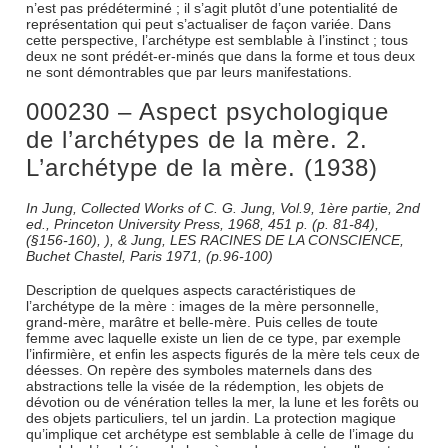
n’est pas prédéterminé ; il s’agit plutôt d’une potentialité de
représentation qui peut s’actualiser de façon variée. Dans
cette perspective, l’archétype est semblable à l’instinct ; tous
deux ne sont prédét-er-minés que dans la forme et tous deux
ne sont démontrables que par leurs manifestations.
000230 – Aspect psychologique
de l’archétypes de la mère. 2.
L’archétype de la mère. (1938)
In Jung, Collected Works of C. G. Jung, Vol.9, 1ère partie, 2nd
ed., Princeton University Press, 1968, 451 p. (p. 81-84),
(§156-160), ), & Jung, LES RACINES DE LA CONSCIENCE,
Buchet Chastel, Paris 1971, (p.96-100)
Description de quelques aspects caractéristiques de
l’archétype de la mère : images de la mère personnelle,
grand-mère, marâtre et belle-mère. Puis celles de toute
femme avec laquelle existe un lien de ce type, par exemple
l’infirmière, et enfin les aspects figurés de la mère tels ceux de
déesses. On repère des symboles maternels dans des
abstractions telle la visée de la rédemption, les objets de
dévotion ou de vénération telles la mer, la lune et les forêts ou
des objets particuliers, tel un jardin. La protection magique
qu’implique cet archétype est semblable à celle de l’image du