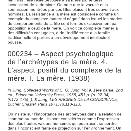
féminins ; elle reste dévouée à sa mère par le désir
inconscient de la dominer. On note que la vacuité et la
soumission montrées par ces filles plaisent très souvent aux
hommes. La résistance à la mère est considérée comme un
exemple du complexe maternel négatif dans lequel les modes
de comportements de la fille sont formés exclusivement par
opposition à ceux de la mère. On voit ce complexe mener à
des difficultés conjugales, à de l’indifférence à la famille
traditionnelle et parfois à un développement intellectuel
poussé.
000234 – Aspect psychologique
de l’archétypes de la mère. 4.
L’aspect positif du complexe de la
mère. I. La mère. (1938)
In Jung, Collected Works of C. G. Jung, Vol.9, 1ère partie, 2nd
ed., Princeton University Press, 1968, 451 p. (p. 92-94),
(§172-175), ), & Jung, LES RACINES DE LA CONSCIENCE,
Buchet Chastel, Paris 1971, (p.110-113)
On insiste sur l’importance des archétypes dans la relation de
l’homme au monde ; ils sont considérés comme l’expression
des plus hautes valeurs humaines qui pourraient se perdre
dans l’inconscient faute de projection sur l’environnement. Un