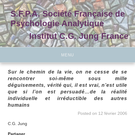
Skip
to
S.F.P.A. Société Française de
content
Psychologie Analytique
Institut C.G. Jung France
MENU
Sur le chemin de la vie, on ne cesse de se
rencontrer soi-même sous mille
déguisements, vérité qui, il est vrai, n’est utile
que si l’on est persuadé…de la réalité
individuelle et irréductible des autres
humains
Posted on
12 février 2006
C.G. Jung
Partager