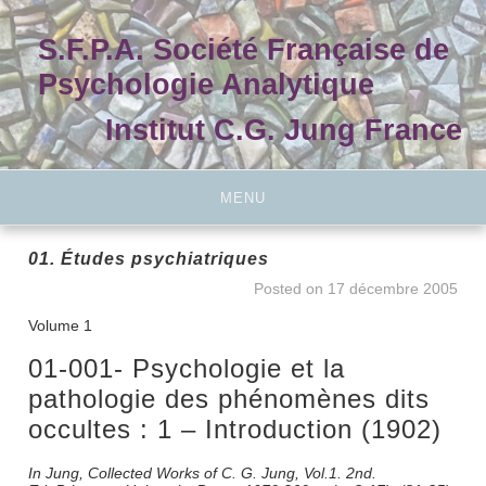
Skip
to
S.F.P.A. Société Française de
content
Psychologie Analytique
Institut C.G. Jung France
MENU
01. Études psychiatriques
Posted on
17 décembre 2005
Volume 1
01-001- Psychologie et la
pathologie des phénomènes dits
occultes : 1 – Introduction (1902)
In Jung, Collected Works of C. G. Jung, Vol.1. 2nd.