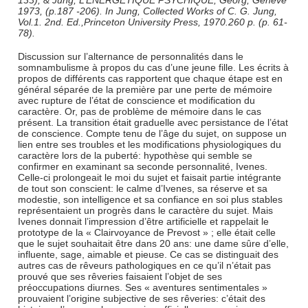
133), & Jung, L’ENERGETIQUE PSYCHIQUE, Georg, Genève
1973, (p.187 -206). In Jung, Collected Works of C. G. Jung,
Vol.1. 2nd. Ed.,Princeton University Press, 1970.260 p. (p. 61-
78).
Discussion sur l’alternance de personnalités dans le
somnambulisme à propos du cas d’une jeune fille. Les écrits à
propos de différents cas rapportent que chaque étape est en
général séparée de la première par une perte de mémoire
avec rupture de l’état de conscience et modification du
caractère. Or, pas de problème de mémoire dans le cas
présent. La transition était graduelle avec persistance de l’état
de conscience. Compte tenu de l’âge du sujet, on suppose un
lien entre ses troubles et les modifications physiologiques du
caractère lors de la puberté: hypothèse qui semble se
confirmer en examinant sa seconde personnalité, Ivenes.
Celle-ci prolongeait le moi du sujet et faisait partie intégrante
de tout son conscient: le calme d’Ivenes, sa réserve et sa
modestie, son intelligence et sa confiance en soi plus stables
représentaient un progrès dans le caractère du sujet. Mais
Ivenes donnait l’impression d’être artificielle et rappelait le
prototype de la « Clairvoyance de Prevost » ; elle était celle
que le sujet souhaitait être dans 20 ans: une dame sûre d’elle,
influente, sage, aimable et pieuse. Ce cas se distinguait des
autres cas de rêveurs pathologiques en ce qu’il n’était pas
prouvé que ses rêveries faisaient l’objet de ses
préoccupations diurnes. Ses « aventures sentimentales »
prouvaient l’origine subjective de ses rêveries: c’était des