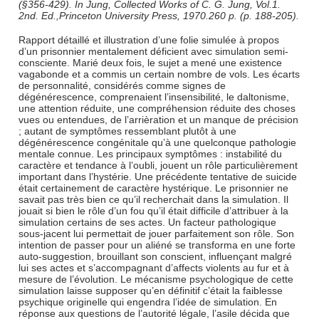
(§356-429). In Jung, Collected Works of C. G. Jung, Vol.1.
2nd. Ed.,Princeton University Press, 1970.260 p. (p. 188-205).
Rapport détaillé et illustration d’une folie simulée à propos
d’un prisonnier mentalement déficient avec simulation semi-
consciente. Marié deux fois, le sujet a mené une existence
vagabonde et a commis un certain nombre de vols. Les écarts
de personnalité, considérés comme signes de
dégénérescence, comprenaient l’insensibilité, le daltonisme,
une attention réduite, une compréhension réduite des choses
vues ou entendues, de l’arrièration et un manque de précision
; autant de symptômes ressemblant plutôt à une
dégénérescence congénitale qu’à une quelconque pathologie
mentale connue. Les principaux symptômes : instabilité du
caractère et tendance à l’oubli, jouent un rôle particulièrement
important dans l’hystérie. Une précédente tentative de suicide
était certainement de caractère hystérique. Le prisonnier ne
savait pas très bien ce qu’il recherchait dans la simulation. Il
jouait si bien le rôle d’un fou qu’il était difficile d’attribuer à la
simulation certains de ses actes. Un facteur pathologique
sous-jacent lui permettait de jouer parfaitement son rôle. Son
intention de passer pour un aliéné se transforma en une forte
auto-suggestion, brouillant son conscient, influençant malgré
lui ses actes et s’accompagnant d’affects violents au fur et à
mesure de l’évolution. Le mécanisme psychologique de cette
simulation laisse supposer qu’en définitif c’était la faiblesse
psychique originelle qui engendra l’idée de simulation. En
réponse aux questions de l’autorité légale, l’asile décida que