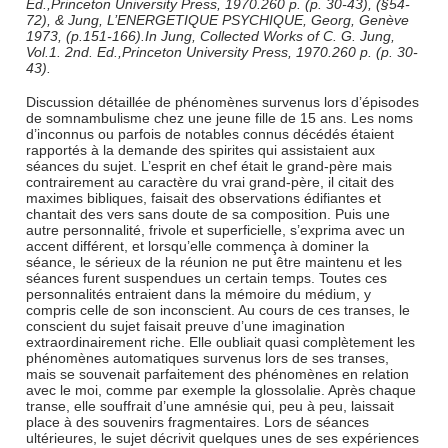
Ed.,Princeton University Press, 1970.260 p. (p. 30-43), (§54-
72), & Jung, L’ENERGETIQUE PSYCHIQUE, Georg, Genève
1973, (p.151-166).In Jung, Collected Works of C. G. Jung,
Vol.1. 2nd. Ed.,Princeton University Press, 1970.260 p. (p. 30-
43).
Discussion détaillée de phénomènes survenus lors d’épisodes
de somnambulisme chez une jeune fille de 15 ans. Les noms
d’inconnus ou parfois de notables connus décédés étaient
rapportés à la demande des spirites qui assistaient aux
séances du sujet. L’esprit en chef était le grand-père mais
contrairement au caractère du vrai grand-père, il citait des
maximes bibliques, faisait des observations édifiantes et
chantait des vers sans doute de sa composition. Puis une
autre personnalité, frivole et superficielle, s’exprima avec un
accent différent, et lorsqu’elle commença à dominer la
séance, le sérieux de la réunion ne put être maintenu et les
séances furent suspendues un certain temps. Toutes ces
personnalités entraient dans la mémoire du médium, y
compris celle de son inconscient. Au cours de ces transes, le
conscient du sujet faisait preuve d’une imagination
extraordinairement riche. Elle oubliait quasi complètement les
phénomènes automatiques survenus lors de ses transes,
mais se souvenait parfaitement des phénomènes en relation
avec le moi, comme par exemple la glossolalie. Après chaque
transe, elle souffrait d’une amnésie qui, peu à peu, laissait
place à des souvenirs fragmentaires. Lors de séances
ultérieures, le sujet décrivit quelques unes de ses expériences