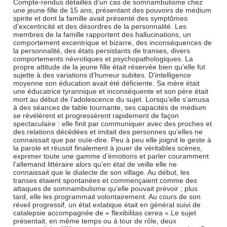
Compte-rendus détaillés d’un cas de somnambulisme chez
une jeune fille de 15 ans, présentant des pouvoirs de médium
spirite et dont la famille avait présenté des symptômes
d’excentricité et des désordres de la personnalité. Les
membres de la famille rapportent des hallucinations, un
comportement excentrique et bizarre, des inconséquences de
la personnalité, des états persistants de transes, divers
comportements névrotiques et psychopathologiques. La
propre attitude de la jeune fille était réservée bien qu’elle fut
sujette à des variations d’humeur subites. D’intelligence
moyenne son éducation avait été déficiente. Sa mère était
une éducatrice tyrannique et inconséquente et son père était
mort au début de l’adolescence du sujet. Lorsqu’elle s’amusa
à des séances de table tournante, ses capacités de médium
se révélèrent et progressèrent rapidement de façon
spectaculaire : elle finit par communiquer avec des proches et
des relations décédées et imitait des personnes qu’elles ne
connaissait que par ouïe-dire. Peu à peu elle joignit le geste à
la parole et réussit finalement à jouer de véritables scènes,
exprimer toute une gamme d’émotions et parler couramment
l’allemand littéraire alors qu’en état de veille elle ne
connaissait que le dialecte de son village. Au début, les
transes étaient spontanées et commençaient comme des
attaques de somnambulisme qu’elle pouvait prévoir ; plus
tard, elle les programmait volontairement. Au cours de son
réveil progressif, un état extatique était en général suivi de
catalepsie accompagnée de « flexibilitas cerea ».Le sujet
présentait, en même temps ou à tour de rôle, deux