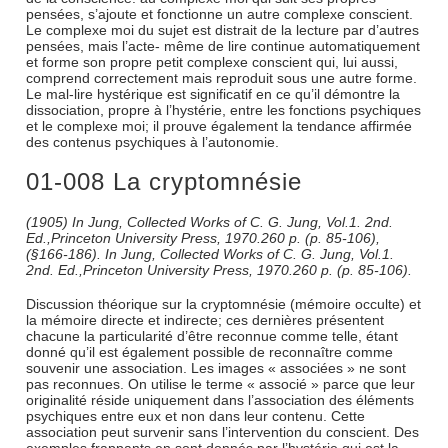
pensées, s’ajoute et fonctionne un autre complexe conscient.
Le complexe moi du sujet est distrait de la lecture par d’autres
pensées, mais l’acte- même de lire continue automatiquement
et forme son propre petit complexe conscient qui, lui aussi,
comprend correctement mais reproduit sous une autre forme.
Le mal-lire hystérique est significatif en ce qu’il démontre la
dissociation, propre à l’hystérie, entre les fonctions psychiques
et le complexe moi; il prouve également la tendance affirmée
des contenus psychiques à l’autonomie.
01-008 La cryptomnésie
(1905) In Jung, Collected Works of C. G. Jung, Vol.1. 2nd.
Ed.,Princeton University Press, 1970.260 p. (p. 85-106),
(§166-186). In Jung, Collected Works of C. G. Jung, Vol.1.
2nd. Ed.,Princeton University Press, 1970.260 p. (p. 85-106).
Discussion théorique sur la cryptomnésie (mémoire occulte) et
la mémoire directe et indirecte; ces dernières présentent
chacune la particularité d’être reconnue comme telle, étant
donné qu’il est également possible de reconnaître comme
souvenir une association. Les images « associées » ne sont
pas reconnues. On utilise le terme « associé » parce que leur
originalité réside uniquement dans l’association des éléments
psychiques entre eux et non dans leur contenu. Cette
association peut survenir sans l’intervention du conscient. Des