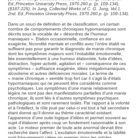
Ed.,Princeton University Press, 1970.260 p. (p. 109-134),
(§187-225). In Jung, Collected Works of C. G. Jung, Vol.1.
2nd. Ed.,Princeton University Press, 1970.260 p. (p. 109-134).
Dans un souci de définition et de classification, un certain
nombre de comportements chroniques hypomaniaques sont
décrits sous le vocable de « désordres de l’humeur
maniaques ». Elation occasionnelle, confiance en soi
exagérée, fécondité mentale et conflits avec l’ordre établi ne
suffisent pas pour garantir le diagnostic de manie chronique
dont les symptômes majeurs sont l’instabilité émotionnelle,
liée essentiellement à une humeur élationiste, fuite d’idées,
distraction, hyper-activité, agitation et – conséquence de ces
symptômes – suffisance exagérée, idées mégalomaniaques,
alcoolisme et autres déficiences morales. Le terme de
« manie chronique » semble trop fort car il s’agit là d’états
hypomaniaques qui ne peuvent être considérés comme
psychotiques. Les symptômes d’une manie relativement
légère ne sont pas des manifestations partielles d’une manie
chronique; ils sont liés à d’autres symptômes psychiques
pathologiques et sont rarement isolés. Par rapport à la volonté
et à l’intellect, le rôle joué par celui-ci est tout à fait secondaire
étant donné qu’il donne au thème caractériel existant
l’apparence d’une suite logique d’idées et permet souvent au
sujet d’élaborer après coup un fondement raisonnable à son
acte. Le moteur premier de toute acte anormal devrait être
recherché dans l’affect. L’excitation émotionnelle et la labilité
sont fréquemment citées en premier dans les articles