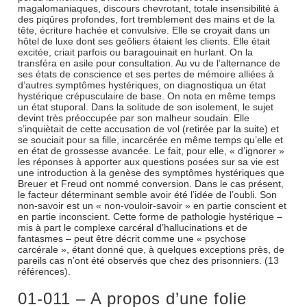
magalomaniaques, discours chevrotant, totale insensibilité à
des piqûres profondes, fort tremblement des mains et de la
tête, écriture hachée et convulsive. Elle se croyait dans un
hôtel de luxe dont ses geôliers étaient les clients. Elle était
excitée, criait parfois ou baragouinait en hurlant. On la
transféra en asile pour consultation. Au vu de l’alternance de
ses états de conscience et ses pertes de mémoire alliées à
d’autres symptômes hystériques, on diagnostiqua un état
hystérique crépusculaire de base. On nota en même temps
un état stuporal. Dans la solitude de son isolement, le sujet
devint très préoccupée par son malheur soudain. Elle
s’inquiètait de cette accusation de vol (retirée par la suite) et
se souciait pour sa fille, incarcérée en même temps qu’elle et
en état de grossesse avancée. Le fait, pour elle, « d’ignorer »
les réponses à apporter aux questions posées sur sa vie est
une introduction à la genèse des symptômes hystériques que
Breuer et Freud ont nommé conversion. Dans le cas présent,
le facteur déterminant semble avoir été l’idée de l’oubli. Son
non-savoir est un « non-vouloir-savoir » en partie conscient et
en partie inconscient. Cette forme de pathologie hystérique –
mis à part le complexe carcéral d’hallucinations et de
fantasmes – peut être décrit comme une « psychose
carcérale », étant donné que, à quelques exceptions près, de
pareils cas n’ont été observés que chez des prisonniers. (13
références).
01-011 – A propos d’une folie