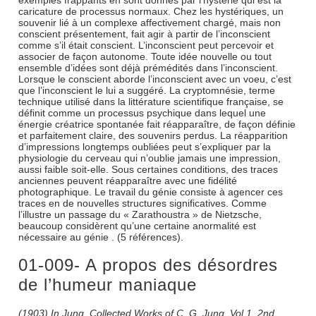
exemples frappants en sont donnés par l’hystérie qui est la
caricature de processus normaux. Chez les hystériques, un
souvenir lié à un complexe affectivement chargé, mais non
conscient présentement, fait agir à partir de l’inconscient
comme s’il était conscient. L’inconscient peut percevoir et
associer de façon autonome. Toute idée nouvelle ou tout
ensemble d’idées sont déjà prémédités dans l’inconscient.
Lorsque le conscient aborde l’inconscient avec un voeu, c’est
que l’inconscient le lui a suggéré. La cryptomnésie, terme
technique utilisé dans la littérature scientifique française, se
définit comme un processus psychique dans lequel une
énergie créatrice spontanée fait réapparaître, de façon définie
et parfaitement claire, des souvenirs perdus. La réapparition
d’impressions longtemps oubliées peut s’expliquer par la
physiologie du cerveau qui n’oublie jamais une impression,
aussi faible soit-elle. Sous certaines conditions, des traces
anciennes peuvent réapparaître avec une fidélité
photographique. Le travail du génie consiste à agencer ces
traces en de nouvelles structures significatives. Comme
l’illustre un passage du « Zarathoustra » de Nietzsche,
beaucoup considèrent qu’une certaine anormalité est
nécessaire au génie . (5 références).
01-009- A propos des désordres
de l’humeur maniaque
(1903) In Jung, Collected Works of C. G. Jung, Vol.1. 2nd.