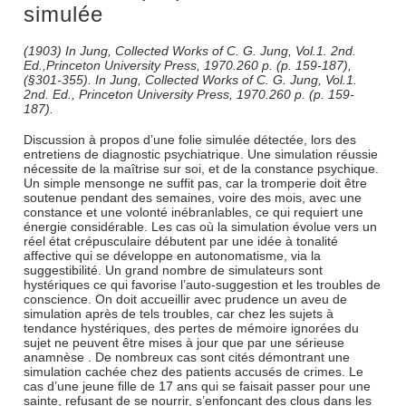
simulée
(1903) In Jung, Collected Works of C. G. Jung, Vol.1. 2nd.
Ed.,Princeton University Press, 1970.260 p. (p. 159-187),
(§301-355). In Jung, Collected Works of C. G. Jung, Vol.1.
2nd. Ed., Princeton University Press, 1970.260 p. (p. 159-
187).
Discussion à propos d’une folie simulée détectée, lors des
entretiens de diagnostic psychiatrique. Une simulation réussie
nécessite de la maîtrise sur soi, et de la constance psychique.
Un simple mensonge ne suffit pas, car la tromperie doit être
soutenue pendant des semaines, voire des mois, avec une
constance et une volonté inébranlables, ce qui requiert une
énergie considérable. Les cas où la simulation évolue vers un
réel état crépusculaire débutent par une idée à tonalité
affective qui se développe en autonomatisme, via la
suggestibilité. Un grand nombre de simulateurs sont
hystériques ce qui favorise l’auto-suggestion et les troubles de
conscience. On doit accueillir avec prudence un aveu de
simulation après de tels troubles, car chez les sujets à
tendance hystériques, des pertes de mémoire ignorées du
sujet ne peuvent être mises à jour que par une sérieuse
anamnèse . De nombreux cas sont cités démontrant une
simulation cachée chez des patients accusés de crimes. Le
cas d’une jeune fille de 17 ans qui se faisait passer pour une
sainte, refusant de se nourrir, s’enfonçant des clous dans les