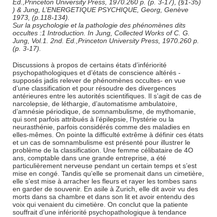
Ed.,Princeton University Press, 1970.260 p. (p. 3-17), (§1-35)
) & Jung, L’ENERGETIQUE PSYCHIQUE, Georg, Genève
1973, (p.118-134).
Sur la psychologie et la pathologie des phénomènes dits
occultes :1 Introduction. In Jung, Collected Works of C. G.
Jung, Vol.1. 2nd. Ed.,Princeton University Press, 1970.260 p.
(p. 3-17).
Discussions à propos de certains états d’infériorité
psychopathologiques et d’états de conscience altérés -
supposés jadis relever de phénomènes occultes- en vue
d’une classification et pour résoudre des divergences
antérieures entre les autorités scientifiques. Il s’agit de cas de
narcolepsie, de léthargie, d’automatisme ambulatoire,
d’amnésie périodique, de somnambulisme, de mythomanie,
qui sont parfois attribués à l’épilepsie, l’hystérie ou la
neurasthénie, parfois considérés comme des maladies en
elles-mêmes. On pointe la difficulté extrême à définir ces états
et un cas de somnambulisme est présenté pour illustrer le
problème de la classification. Une femme célibataire de 4O
ans, comptable dans une grande entreprise, a été
particulièrement nerveuse pendant un certain temps et s’est
mise en congé. Tandis qu’elle se promenait dans un cimetière,
elle s’est mise à arracher les fleurs et rayer les tombes sans
en garder de souvenir. En asile à Zurich, elle dit avoir vu des
morts dans sa chambre et dans son lit et avoir entendu des
voix qui venaient du cimetière. On conclut que la patiente
souffrait d’une infériorité psychopathologique à tendance