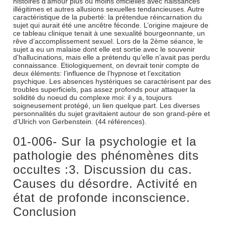
histoires d’amour plus ou moins officielles avec naissances
illégitimes et autres allusions sexuelles tendancieuses. Autre
caractéristique de la puberté: la prétendue réincarnation du
sujet qui aurait été une ancêtre féconde. L’origine majeure de
ce tableau clinique tenait à une sexualité bourgeonnante, un
rêve d’accomplissement sexuel. Lors de la 2ème séance, le
sujet a eu un malaise dont elle est sortie avec le souvenir
d’hallucinations, mais elle a prétendu qu’elle n’avait pas perdu
connaissance. Etiologiquement, on devrait tenir compte de
deux éléments: l’influence de l’hypnose et l’excitation
psychique. Les absences hystériques se caractérisent par des
troubles superficiels, pas assez profonds pour attaquer la
solidité du noeud du complexe moi: il y a, toujours
soigneusement protégé, un lien quelque part. Les diverses
personnalités du sujet gravitaient autour de son grand-père et
d’Ulrich von Gerbenstein. (44 références).
01-006- Sur la psychologie et la
pathologie des phénomènes dits
occultes :3. Discussion du cas.
Causes du désordre. Activité en
état de profonde inconscience.
Conclusion