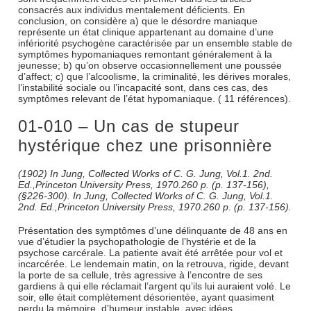
consacrés aux individus mentalement déficients. En
conclusion, on considère a) que le désordre maniaque
représente un état clinique appartenant au domaine d’une
infériorité psychogène caractérisée par un ensemble stable de
symptômes hypomaniaques remontant généralement à la
jeunesse; b) qu’on observe occasionnellement une poussée
d’affect; c) que l’alcoolisme, la criminalité, les dérives morales,
l’instabilité sociale ou l’incapacité sont, dans ces cas, des
symptômes relevant de l’état hypomaniaque. ( 11 références).
01-010 – Un cas de stupeur
hystérique chez une prisonnière
(1902) In Jung, Collected Works of C. G. Jung, Vol.1. 2nd.
Ed.,Princeton University Press, 1970.260 p. (p. 137-156),
(§226-300). In Jung, Collected Works of C. G. Jung, Vol.1.
2nd. Ed.,Princeton University Press, 1970.260 p. (p. 137-156).
Présentation des symptômes d’une délinquante de 48 ans en
vue d’étudier la psychopathologie de l’hystérie et de la
psychose carcérale. La patiente avait été arrêtée pour vol et
incarcérée. Le lendemain matin, on la retrouva, rigide, devant
la porte de sa cellule, très agressive à l’encontre de ses
gardiens à qui elle réclamait l’argent qu’ils lui auraient volé. Le
soir, elle était complètement désorientée, ayant quasiment
perdu la mémoire, d’humeur instable, avec idées