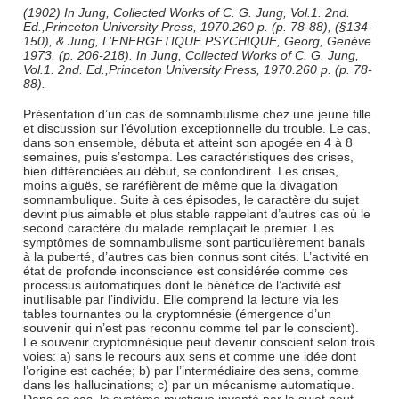
(1902) In Jung, Collected Works of C. G. Jung, Vol.1. 2nd.
Ed.,Princeton University Press, 1970.260 p. (p. 78-88), (§134-
150), & Jung, L’ENERGETIQUE PSYCHIQUE, Georg, Genève
1973, (p. 206-218). In Jung, Collected Works of C. G. Jung,
Vol.1. 2nd. Ed.,Princeton University Press, 1970.260 p. (p. 78-
88).
Présentation d’un cas de somnambulisme chez une jeune fille
et discussion sur l’évolution exceptionnelle du trouble. Le cas,
dans son ensemble, débuta et atteint son apogée en 4 à 8
semaines, puis s’estompa. Les caractéristiques des crises,
bien différenciées au début, se confondirent. Les crises,
moins aiguës, se raréfièrent de même que la divagation
somnambulique. Suite à ces épisodes, le caractère du sujet
devint plus aimable et plus stable rappelant d’autres cas où le
second caractère du malade remplaçait le premier. Les
symptômes de somnambulisme sont particulièrement banals
à la puberté, d’autres cas bien connus sont cités. L’activité en
état de profonde inconscience est considérée comme ces
processus automatiques dont le bénéfice de l’activité est
inutilisable par l’individu. Elle comprend la lecture via les
tables tournantes ou la cryptomnésie (émergence d’un
souvenir qui n’est pas reconnu comme tel par le conscient).
Le souvenir cryptomnésique peut devenir conscient selon trois
voies: a) sans le recours aux sens et comme une idée dont
l’origine est cachée; b) par l’intermédiaire des sens, comme
dans les hallucinations; c) par un mécanisme automatique.