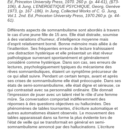
Ed.,Princeton University Press, 1970. 260 p. (p. 44-61), (§73-
106), & Jung, L’ENERGETIQUE PSYCHIQUE, Georg, Genève
1973, (p. 167 -186). In Jung, Collected Works of C. G. Jung,
Vol.1. 2nd. Ed.,Princeton University Press, 1970.260 p. (p. 44-
61).
Différents aspects de somnambulisme sont abordés à travers
le cas d’une jeune fille de 15 ans. Elle était distraite, soumise
à des variations d’humeur, d’intelligence moyenne mais
d’esprit relativement borné. Bonne mémoire mais alliée à de
l’inattention. Ses fréquentes erreurs de lecture trahissaient
une distraction hystérique et elle présentait un état rêveur
pathologique survenant spontanément et généralement
considéré comme hystérique. Dans son cas, ses erreurs de
lectures, psychologiquement typiques du mécanisme des
rêves somnambuliques, étaient un symptôme précurseur de
ce qui allait suivre. Pendant un certain temps, avant et après
ses crises de somnambulisme elle était préoccupée. Dans ses
états de semi-somnambulisme, elle était digne et sérieuse, ce
qui contrastait avec sa personnalité ordinaire. Elle donnait
l’impression de jouer avec un talent réel le rôle d’une femme
mûre. Sa conversation comportait indifféremment des
réponses à des questions objectives ou hallucinées. Des
phénomènes de tables tournantes, d’écriture automatique et
autres automatismes étaient observés. Le mouvement des
tables apparaissait dans sa forme la plus évidente lors de
l’état de veille qui se transformait en général en semi-
somnambulisme annoncé par des hallucinations. L’écriture