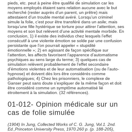
pieds, etc. peut à peine être qualifié de simulation car les
moyens employés étaient sans relation aucune avec le but
recherché (rester auprès d’un parent, un prêtre) mais
attestaient d’un trouble mental avéré. Lorsqu’un criminel
simule la folie, c’est pour être transféré dans un asile; mais
lorsqu’une fille hystérique se torture pour attirer l’attention, ses
moyens et son but relèvent d’une activité mentale morbide. En
conclusion, 1) il existe des individus chez lesquels l’effet
consécutif à une violente émotion se solde par une confusion
persistante que l’on pourrait appeler « stupidité
émotionnelle »; 2) en agissant de façon spécifique sur
l’attention, les affects favorisent l’apparence d’automatisme
psychiques au sens large du terme; 3) quelques cas de
simulation relèvent probablement de l’effet secondaire
d’émotions violentes et de leur automatisation (ou de l’auto-
hypnose) et doivent dès lors être considérés comme
pathologiques; 4) Chez les prisonniers, le complexe de
Ganser peut sans doute s’expliquer de la même façon et doit
être considéré comme un symptôme automatisé lié
étroitement à la simulation. (32 références).
01-012- Opinion médicale sur un
cas de folie simulée
(1904) In Jung, Collected Works of C. G. Jung, Vol.1. 2nd.
Ed.,Princeton University Press, 1970.260 p. (p. 188-205),