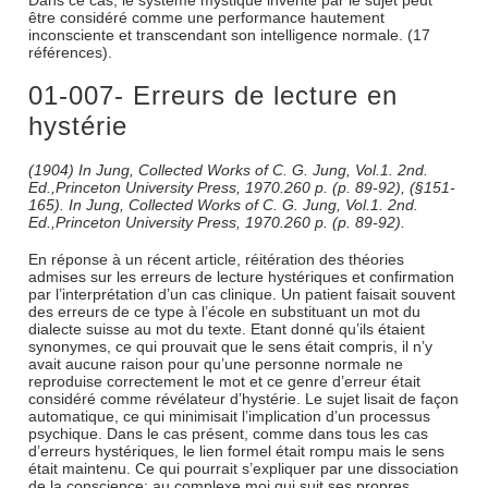
Dans ce cas, le système mystique inventé par le sujet peut
être considéré comme une performance hautement
inconsciente et transcendant son intelligence normale. (17
références).
01-007- Erreurs de lecture en
hystérie
(1904) In Jung, Collected Works of C. G. Jung, Vol.1. 2nd.
Ed.,Princeton University Press, 1970.260 p. (p. 89-92), (§151-
165). In Jung, Collected Works of C. G. Jung, Vol.1. 2nd.
Ed.,Princeton University Press, 1970.260 p. (p. 89-92).
En réponse à un récent article, réitération des théories
admises sur les erreurs de lecture hystériques et confirmation
par l’interprétation d’un cas clinique. Un patient faisait souvent
des erreurs de ce type à l’école en substituant un mot du
dialecte suisse au mot du texte. Etant donné qu’ils étaient
synonymes, ce qui prouvait que le sens était compris, il n’y
avait aucune raison pour qu’une personne normale ne
reproduise correctement le mot et ce genre d’erreur était
considéré comme révélateur d’hystérie. Le sujet lisait de façon
automatique, ce qui minimisait l’implication d’un processus
psychique. Dans le cas présent, comme dans tous les cas
d’erreurs hystériques, le lien formel était rompu mais le sens
était maintenu. Ce qui pourrait s’expliquer par une dissociation
de la conscience: au complexe moi qui suit ses propres