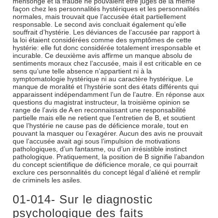
mensonge et la fraude ne pouvaient être jugés de la même
façon chez les personnalités hystériques et les personnalités
normales, mais trouvait que l’accusée était partiellement
responsable. Le second avis concluait également qu’elle
souffrait d’hystérie. Les déviances de l’accusée par rapport à
la loi étaient considérées comme des symptômes de cette
hystérie: elle fut donc considérée totalement irresponsable et
incurable. Ce deuxième avis affirme un manque absolu de
sentiments moraux chez l’accusée, mais il est criticable en ce
sens qu’une telle absence n’appartient ni à la
symptomatologie hystérique ni au caractère hystérique. Le
manque de moralité et l’hystérie sont des états différents qui
apparaissent indépendamment l’un de l’autre. En réponse aux
questions du magistrat instructeur, la troisième opinion se
range de l’avis de A en reconnaissant une responsabilité
partielle mais elle ne retient que l’entretien de B, et soutient
que l’hystérie ne cause pas de déficience morale, tout en
pouvant la masquer ou l’exagérer. Aucun des avis ne prouvait
que l’accusée avait agi sous l’impulsion de motivations
pathologiques, d’un fantasme, ou d’un irrésistible instinct
pathologique. Pratiquement, la position de B signifie l’abandon
du concept scientifique de déficience morale, ce qui pourrait
exclure ces personnalités du concept légal d’aliéné et remplir
de criminels les asiles.
01-014- Sur le diagnostic
psychologique des faits