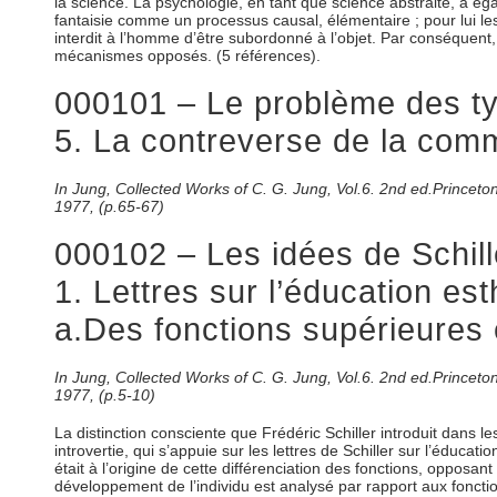
la science. La psychologie, en tant que science abstraite, a égal
fantaisie comme un processus causal, élémentaire ; pour lui les 
interdit à l’homme d’être subordonné à l’objet. Par conséquent, l
mécanismes opposés. (5 références).
000101 – Le problème des typ
5. La contreverse de la comm
In Jung, Collected Works of C. G. Jung, Vol.6. 2nd ed.Prince
1977, (p.65-67)
000102 – Les idées de Schill
1. Lettres sur l’éducation es
a.Des fonctions supérieures e
In Jung, Collected Works of C. G. Jung, Vol.6. 2nd ed.Prince
1977, (p.5-10)
La distinction consciente que Frédéric Schiller introduit dans l
introvertie, qui s’appuie sur les lettres de Schiller sur l’éduca
était à l’origine de cette différenciation des fonctions, opposant 
développement de l’individu est analysé par rapport aux fonctions