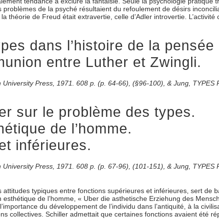
ement tendance à exclure la fantaisie. Seule la psychologie pratique traî
problèmes de la psyché résultaient du refoulement de désirs inconciliable
a théorie de Freud était extravertie, celle d’Adler introvertie. L’activi
es dans l’histoire de la pensée 
union entre Luther et Zwingli.
ton University Press, 1971. 608 p. (p. 64-66), (§96-100), & Jung, TYP
er sur le problème des types.
thétique de l’homme.
t inférieures.
ton University Press, 1971. 608 p. (p. 67-96), (101-151), & Jung, TYP
es attitudes typiques entre fonctions supérieures et inférieures, sert de
tion esthétique de l’homme, « Uber die asthetische Erziehung des Mensche
l’importance du développement de l’individu dans l’antiquité, à la civilisa
 collectives. Schiller admettait que certaines fonctions avaient été rép