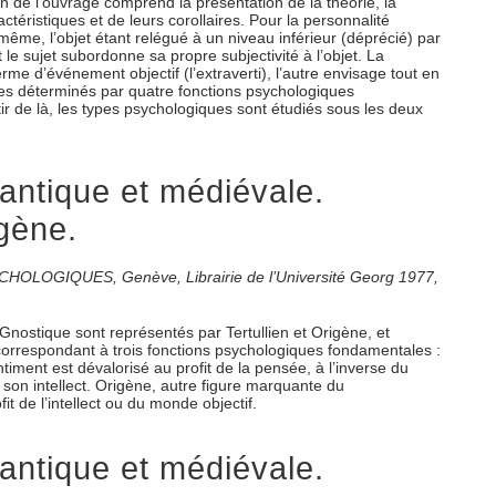
tion de l’ouvrage comprend la présentation de la théorie, la
téristiques et de leurs corollaires. Pour la personnalité
ui-même, l’objet étant relégué à un niveau inférieur (déprécié) par
t le sujet subordonne sa propre subjectivité à l’objet. La
me d’événement objectif (l’extraverti), l’autre envisage tout en
iques déterminés par quatre fonctions psychologiques
rtir de là, les types psychologiques sont étudiés sous les deux
antique et médiévale.
igène.
PSYCHOLOGIQUES, Genève, Librairie de l’Université Georg 1977,
 Gnostique sont représentés par Tertullien et Origène, et
s correspondant à trois fonctions psychologiques fondamentales :
iment est dévalorisé au profit de la pensée, à l’inverse du
de son intellect. Origène, autre figure marquante du
it de l’intellect ou du monde objectif.
antique et médiévale.