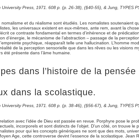
ton University Press, 1971. 608 p. (p. 26-38), (§40-55), & Jung, TYPE
e du nomalisme et du réalisme sont étudiés. Les nomalistes soutenaient qu
listes, les universaux existent en eux-mêmes, ante rem, avant la chose.
 décrit ce contraste fondamental en termes d’inhérence et de prédicati
tion d’énergie, le mécanisme de l’abstraction – passage de la perception 
st l’empreinte psychique, réapparaît telle une hallucination. L’homme mod
réalité de la perception sensorielle que dans les rêves ou les visions
ours été présente dans l’âme humaine.
es dans l’histoire de la pensée 
x dans la scolastique.
ton University Press, 1971. 608 p. (p. 38-46), (§56-67), & Jung, TYPE
r relation avec l’idée de Dieu est passée en revue. Porphyre pose le pro
ellectuels, incorporels et sont distincts de l’objet. D’un côté, on trouve 
malistes pour qui les concepts génériques ne sont que des mots, universal
Moyen Age, cette controverse devint l’essence de la scolastique. Jean Ro