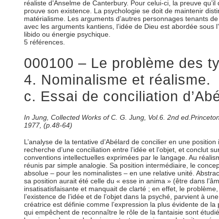
réaliste d’Anselme de Canterbury. Pour celui-ci, la preuve qu’i
prouve son existence. La psychologie se doit de maintenir distin
matérialisme. Les arguments d’autres personnages tenants de l’u
avec les arguments kantiens, l’idée de Dieu est abordée sous l
libido ou énergie psychique.
5 références.
000100 – Le problème des typ
4. Nominalisme et réalisme.
c. Essai de conciliation d’Abé
In Jung, Collected Works of C. G. Jung, Vol.6. 2nd ed.Prince
1977, (p.48-64)
L’analyse de la tentative d’Abélard de concilier en une position
recherche d’une conciliation entre l’idée et l’objet, et conclu
conventions intellectuelles exprimées par le langage. Au réalis
réunis par simple analogie. Sa position intermédiaire, le concep
absolue – pour les nominalistes – en une relative unité. Abstr
sa position aurait été celle du « esse in anima » (être dans l’âm
insatisatisfaisante et manquait de clarté ; en effet, le problèm
l’existence de l’idée et de l’objet dans la psyché, parvient à une
créatrice est définie comme l’expression la plus évidente de la p
qui empêchent de reconnaître le rôle de la fantaisie sont étudiés.