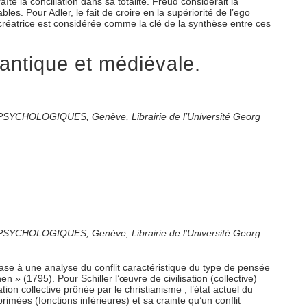
te la conciliation dans sa totalité. Freud considérait la
s. Pour Adler, le fait de croire en la supériorité de l’ego
té créatrice est considérée comme la clé de la synthèse entre ces
antique et médiévale.
ES PSYCHOLOGIQUES, Genève, Librairie de l’Université Georg
ES PSYCHOLOGIQUES, Genève, Librairie de l’Université Georg
 base à une analyse du conflit caractéristique du type de pensée
n » (1795). Pour Schiller l’œuvre de civilisation (collective)
tion collective prônée par le christianisme ; l’état actuel du
rimées (fonctions inférieures) et sa crainte qu’un conflit