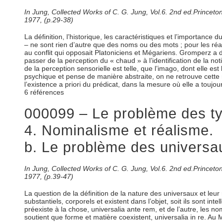
In Jung, Collected Works of C. G. Jung, Vol.6. 2nd ed.Prince
1977, (p.29-38)
La définition, l’historique, les caractéristiques et l’importanc
– ne sont rien d’autre que des noms ou des mots ; pour les réa
au conflit qui opposait Platoniciens et Mégariens. Gromperz a
passer de la perception du « chaud » à l’identification de la no
de la perception sensorielle est telle, que l’imago, dont elle e
psychique et pense de manière abstraite, on ne retrouve cette 
l’existence a priori du prédicat, dans la mesure où elle a touj
6 références
000099 – Le problème des typ
4. Nominalisme et réalisme.
b. Le problème des universau
In Jung, Collected Works of C. G. Jung, Vol.6. 2nd ed.Prince
1977, (p.39-47)
La question de la définition de la nature des universaux et leu
substantiels, corporels et existent dans l’objet, soit ils sont int
préexiste à la chose, universalia ante rem, et de l’autre, les no
soutient que forme et matière coexistent, universalia in re. Au 