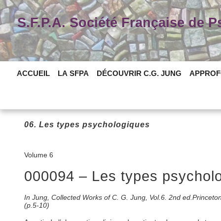
Skip
to
S.F.P.A. Société Française de 
content
ACCUEIL
LA SFPA
DÉCOUVRIR C.G. JUNG
APPROF
06. Les types psychologiques
Volume 6
000094 – Les types psycholog
In Jung, Collected Works of C. G. Jung, Vol.6. 2nd ed.Princet
(p.5-10)