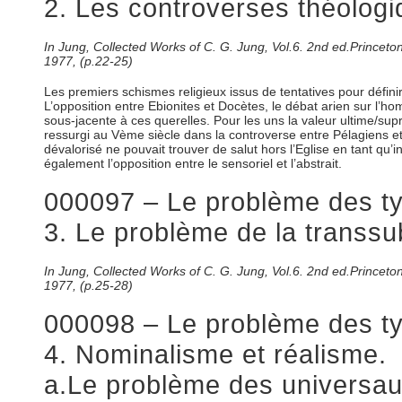
2. Les controverses théologiq
In Jung, Collected Works of C. G. Jung, Vol.6. 2nd ed.Prince
1977, (p.22-25)
Les premiers schismes religieux issus de tentatives pour définir
L’opposition entre Ebionites et Docètes, le débat arien sur l’
sous-jacente à ces querelles. Pour les uns la valeur ultime/suprê
ressurgi au Vème siècle dans la controverse entre Pélagiens et
dévalorisé ne pouvait trouver de salut hors l’Eglise en tant qu’in
également l’opposition entre le sensoriel et l’abstrait.
000097 – Le problème des typ
3. Le problème de la transsub
In Jung, Collected Works of C. G. Jung, Vol.6. 2nd ed.Prince
1977, (p.25-28)
000098 – Le problème des typ
4. Nominalisme et réalisme.
a.Le problème des universaux