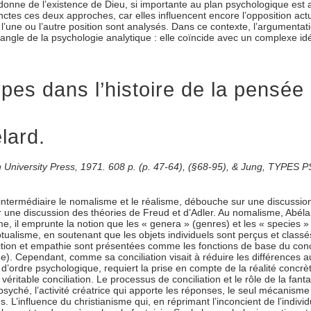
l donne de l’existence de Dieu, si importante au plan psychologique est
ctes ces deux approches, car elles influencent encore l’opposition actue
ne ou l’autre position sont analysés. Dans ce contexte, l’argumentation
’angle de la psychologie analytique : elle coïncide avec un complexe id
es dans l’histoire de la pensée 
lard.
ton University Press, 1971. 608 p. (p. 47-64), (§68-95), & Jung, TYPE
 intermédiaire le nomalisme et le réalisme, débouche sur une discussion 
t sur une discussion des théories de Freud et d’Adler. Au nomalisme, Abé
me, il emprunte la notion que les « genera » (genres) et les « species »
tualisme, en soutenant que les objets individuels sont perçus et classés
action et empathie sont présentées comme les fonctions de base du conce
e). Cependant, comme sa conciliation visait à réduire les différences au 
e, d’ordre psychologique, requiert la prise en compte de la réalité concr
 véritable conciliation. Le processus de conciliation et le rôle de la fant
syché, l’activité créatrice qui apporte les réponses, le seul mécanisme q
 L’influence du christianisme qui, en réprimant l’inconcient de l’individu,