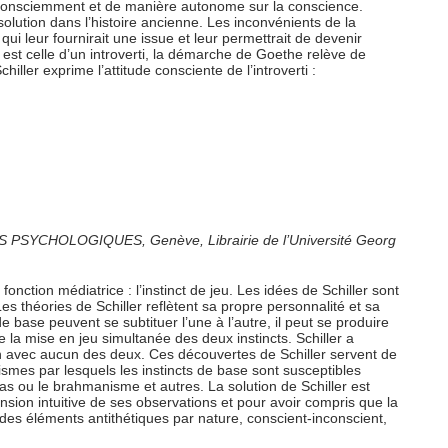
 inconsciemment et de manière autonome sur la conscience.
lution dans l’histoire ancienne. Les inconvénients de la
ui leur fournirait une issue et leur permettrait de devenir
 est celle d’un introverti, la démarche de Goethe relève de
iller exprime l’attitude consciente de l’introverti :
TYPES PSYCHOLOGIQUES, Genève, Librairie de l’Université Georg
fonction médiatrice : l’instinct de jeu. Les idées de Schiller sont
Les théories de Schiller reflètent sa propre personnalité et sa
e base peuvent se subtituer l’une à l’autre, il peut se produire
e la mise en jeu simultanée des deux instincts. Schiller a
tion avec aucun des deux. Ces découvertes de Schiller servent de
ismes par lesquels les instincts de base sont susceptibles
as ou le brahmanisme et autres. La solution de Schiller est
sion intuitive de ses observations et pour avoir compris que la
 des éléments antithétiques par nature, conscient-inconscient,