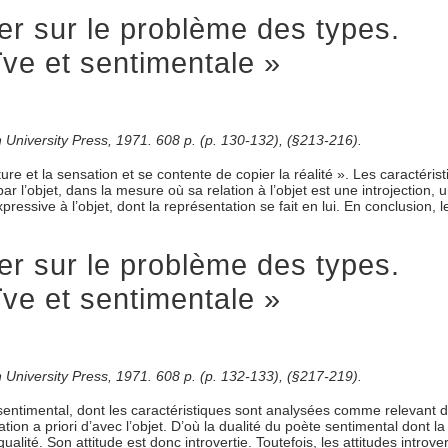
er sur le problème des types.
aïve et sentimentale »
n University Press, 1971. 608 p. (p. 130-132), (§213-216).
ture et la sensation et se contente de copier la réalité ». Les caractérist
 l’objet, dans la mesure où sa relation à l’objet est une introjection, un
ressive à l’objet, dont la représentation se fait en lui. En conclusion, l
er sur le problème des types.
aïve et sentimentale »
n University Press, 1971. 608 p. (p. 132-133), (§217-219).
ntimental, dont les caractéristiques sont analysées comme relevant de l’a
ion a priori d’avec l’objet. D’où la dualité du poète sentimental dont la 
ualité. Son attitude est donc introvertie. Toutefois, les attitudes intro