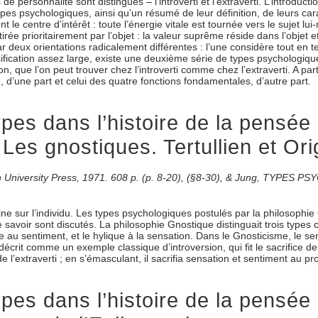
de personnalité sont distingués – l’introverti et l’extraverti. L’introduc
es psychologiques, ainsi qu’un résumé de leur définition, de leurs carac
t le centre d’intérêt : toute l’énergie vitale est tournée vers le sujet l
tirée prioritairement par l’objet : la valeur suprême réside dans l’objet e
deux orientations radicalement différentes : l’une considère tout en ter
lassification assez large, existe une deuxième série de types psycholog
ion, que l’on peut trouver chez l’introverti comme chez l’extraverti. A pa
et), d’une part et celui des quatre fonctions fondamentales, d’autre part.
es dans l’histoire de la pensée 
 Les gnostiques. Tertullien et Or
on University Press, 1971. 608 p. (p. 8-20), (§8-30), & Jung, TYPES 
mine sur l’individu. Les types psychologiques postulés par la philosophie
le savoir sont discutés. La philosophie Gnostique distinguait trois type
au sentiment, et le hylique à la sensation. Dans le Gnosticisme, le sent
st décrit comme un exemple classique d’introversion, qui fit le sacrifice 
l’extraverti ; en s’émasculant, il sacrifia sensation et sentiment au prof
es dans l’histoire de la pensée 