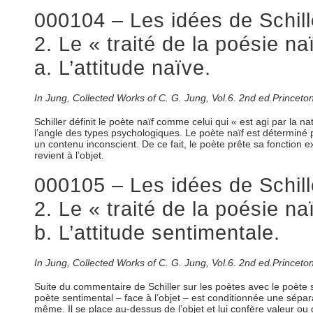
000104 – Les idées de Schill
2. Le « traité de la poésie n
a. L’attitude naïve.
In Jung, Collected Works of C. G. Jung, Vol.6. 2nd ed.Princeto
Schiller définit le poète naïf comme celui qui « est agi par la na
l’angle des types psychologiques. Le poète naïf est déterminé par
un contenu inconscient. De ce fait, le poète prête sa fonction exp
revient à l’objet.
000105 – Les idées de Schill
2. Le « traité de la poésie n
b. L’attitude sentimentale.
In Jung, Collected Works of C. G. Jung, Vol.6. 2nd ed.Princeto
Suite du commentaire de Schiller sur les poètes avec le poète se
poète sentimental – face à l’objet – est conditionnée une séparat
même. Il se place au-dessus de l’objet et lui confère valeur ou q