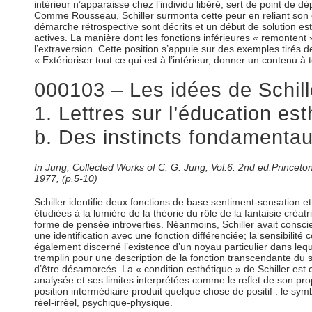
intérieur n’apparaisse chez l’individu libéré, sert de point d
Comme Rousseau, Schiller surmonta cette peur en reliant son co
démarche rétrospective sont décrits et un début de solution est p
actives. La manière dont les fonctions inférieures « remontent »
l’extraversion. Cette position s’appuie sur des exemples tirés de 
« Extérioriser tout ce qui est à l’intérieur, donner un contenu à t
000103 – Les idées de Schill
1. Lettres sur l’éducation es
b. Des instincts fondamentau
In Jung, Collected Works of C. G. Jung, Vol.6. 2nd ed.Prince
1977, (p.5-10)
Schiller identifie deux fonctions de base sentiment-sensation et p
étudiées à la lumière de la théorie du rôle de la fantaisie créatr
forme de pensée introverties. Néanmoins, Schiller avait conscien
une identification avec une fonction différenciée; la sensibilité
également discerné l’existence d’un noyau particulier dans leque
tremplin pour une description de la fonction transcendante du sy
d’être désamorcés. La « condition esthétique » de Schiller est 
analysée et ses limites interprétées comme le reflet de son pr
position intermédiaire produit quelque chose de positif : le sy
réel-irréel, psychique-physique.