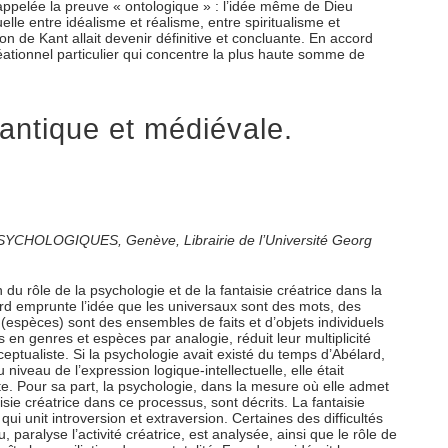
 appelée la preuve « ontologique » : l’idée même de Dieu
lle entre idéalisme et réalisme, entre spiritualisme et
 de Kant allait devenir définitive et concluante. En accord
éationnel particulier qui concentre la plus haute somme de
antique et médiévale.
S PSYCHOLOGIQUES, Genève, Librairie de l’Université Georg
du rôle de la psychologie et de la fantaisie créatrice dans la
lard emprunte l’idée que les universaux sont des mots, des
 (espèces) sont des ensembles de faits et d’objets individuels
 en genres et espèces par analogie, réduit leur multiplicité
ptualiste. Si la psychologie avait existé du temps d’Abélard,
niveau de l’expression logique-intellectuelle, elle était
ète. Pour sa part, la psychologie, dans la mesure où elle admet
aisie créatrice dans ce processus, sont décrits. La fantaisie
ui unit introversion et extraversion. Certaines des difficultés
 paralyse l’activité créatrice, est analysée, ainsi que le rôle de