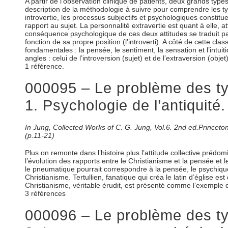
A partir de l’observation clinique de patients, deux grands types 
description de la méthodologie à suivre pour comprendre les typ
introvertie, les processus subjectifs et psychologiques constituen
rapport au sujet. La personnalité extravertie est quant à elle, at
conséquence psychologique de ces deux attitudes se traduit par 
fonction de sa propre position (l’introverti). A côté de cette c
fondamentales : la pensée, le sentiment, la sensation et l’intuit
angles : celui de l’introversion (sujet) et de l’extraversion (obj
1 référence.
000095 – Le problème des typ
1. Psychologie de l’antiquité.
In Jung, Collected Works of C. G. Jung, Vol.6. 2nd ed.Princet
(p.11-21)
Plus on remonte dans l’histoire plus l’attitude collective prédo
l’évolution des rapports entre le Christianisme et la pensée et 
le pneumatique pourrait correspondre à la pensée, le psychique 
Christianisme. Tertullien, fanatique qui créa le latin d’église e
Christianisme, véritable érudit, est présenté comme l’exemple de 
3 références
000096 – Le problème des typ