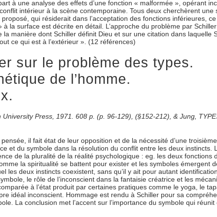
e départ à une analyse des effets d’une fonction « malformée », opérant
nflit intérieur à la scène contemporaine. Tous deux cherchèrent une so
roposé, qui résiderait dans l’acceptation des fonctions inférieures, ce q
 à la surface est décrite en détail. L’approche du problème par Schiller
la manière dont Schiller définit Dieu et sur une citation dans laquelle Sch
out ce qui est à l’extérieur ». (12 références)
er sur le problème des types.
thétique de l’homme.
x.
ton University Press, 1971. 608 p. (p. 96-129), (§152-212), & Jung, 
ensée, il fait état de leur opposition et de la nécessité d’une troisième 
ice et du symbole dans la résolution du conflit entre les deux instincts. 
ce de la pluralité de la réalité psychologique : eg. les deux fonctions d
 comme la spiritualité se battent pour exister et les symboles émergent d
l les deux instincts coexistent, sans qu’il y ait pour autant identifica
mbole, le rôle de l’inconscient dans la fantaisie créatrice et les mécan
comparée à l’état produit par certaines pratiques comme le yoga, le tap
opre idéal inconscient. Hommage est rendu à Schiller pour sa compréhen
mbole. La conclusion met l’accent sur l’importance du symbole qui réunit