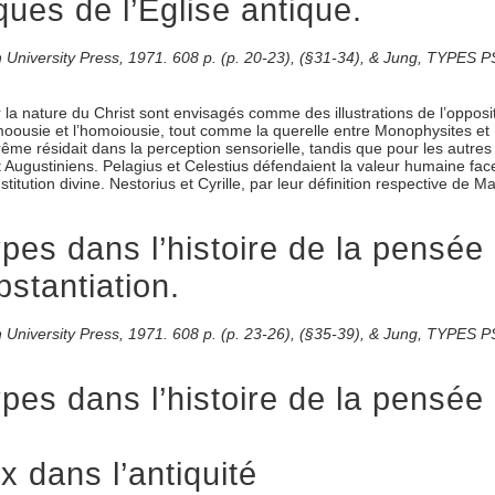
ues de l’Eglise antique.
ton University Press, 1971. 608 p. (p. 20-23), (§31-34), & Jung, TYPE
 la nature du Christ sont envisagés comme des illustrations de l’oppositi
homoousie et l’homoiousie, tout comme la querelle entre Monophysites et
me résidait dans la perception sensorielle, tandis que pour les autres l’
 Augustiniens. Pelagius et Celestius défendaient la valeur humaine face
stitution divine. Nestorius et Cyrille, par leur définition respective de 
es dans l’histoire de la pensée 
stantiation.
ton University Press, 1971. 608 p. (p. 23-26), (§35-39), & Jung, TYPE
es dans l’histoire de la pensée 
 dans l’antiquité