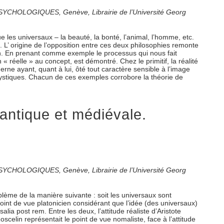
S PSYCHOLOGIQUES, Genève, Librairie de l’Université Georg
e les universaux – la beauté, la bonté, l’animal, l’homme, etc.
 L’ origine de l’opposition entre ces deux philosophies remonte
on. En prenant comme exemple le processus qui nous fait
« réelle » au concept, est démontré. Chez le primitif, la réalité
erne ayant, quant à lui, ôté tout caractère sensible à l’image
 mystiques. Chacun de ces exemples corrobore la théorie de
antique et médiévale.
S PSYCHOLOGIQUES, Genève, Librairie de l’Université Georg
blème de la manière suivante : soit les universaux sont
le point de vue platonicien considérant que l’idée (des universaux)
ia post rem. Entre les deux, l’attitude réaliste d’Aristote
scelin représentait le point de vue nomaliste, face à l’attitude