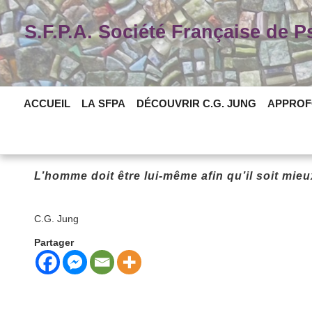
Skip
to
S.F.P.A. Société Française de 
content
ACCUEIL
LA SFPA
DÉCOUVRIR C.G. JUNG
APPROF
L’homme doit être lui-même afin qu’il soit mieux
C.G. Jung
Partager