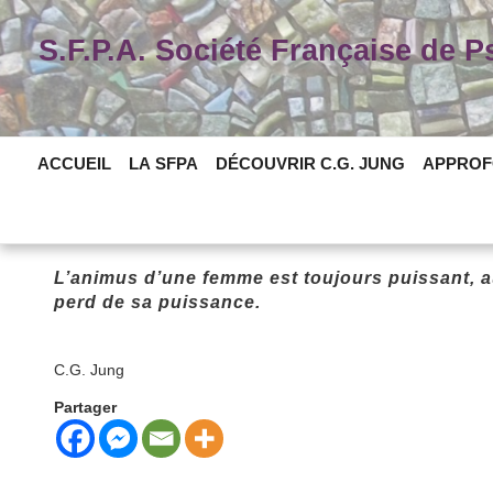
Skip
to
S.F.P.A. Société Française de 
content
ACCUEIL
LA SFPA
DÉCOUVRIR C.G. JUNG
APPROF
L’animus d’une femme est toujours puissant, au
perd de sa puissance.
C.G. Jung
Partager