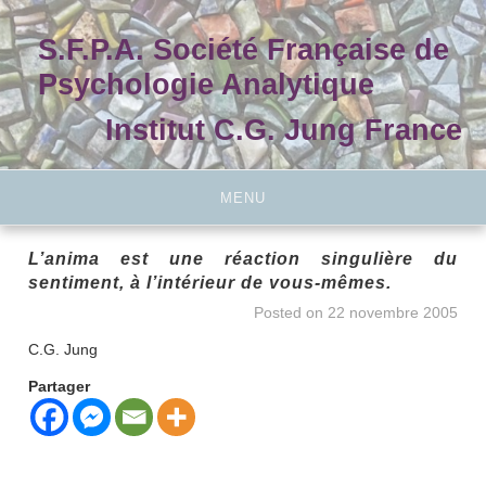
Skip
to
S.F.P.A. Société Française de
content
Psychologie Analytique
Institut C.G. Jung France
MENU
L’anima est une réaction singulière du
sentiment, à l’intérieur de vous-mêmes.
Posted on
22 novembre 2005
C.G. Jung
Partager