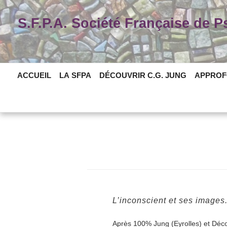
Skip
to
S.F.P.A. Société Française de 
content
ACCUEIL
LA SFPA
DÉCOUVRIR C.G. JUNG
APPROF
L’inconscient et ses images
Après 100% Jung (Eyrolles) et Décou