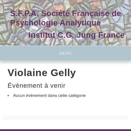
Skip
to
S.F.P.A. Société Française de
content
Psychologie Analytique
Institut C.G. Jung France
MENU
Violaine Gelly
Évènement à venir
Aucun évènement dans cette catégorie