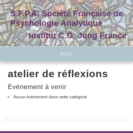
Skip
to
S.F.P.A. Société Française de
content
Psychologie Analytique
Institut C.G. Jung France
MENU
atelier de réflexions
Évènement à venir
Aucun évènement dans cette catégorie