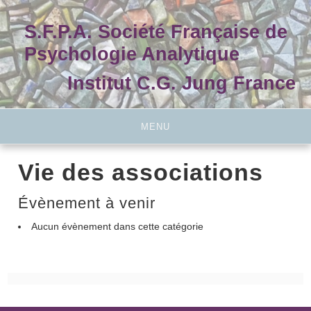
Skip
to
S.F.P.A. Société Française de
content
Psychologie Analytique
Institut C.G. Jung France
MENU
Vie des associations
Évènement à venir
Aucun évènement dans cette catégorie