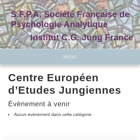
Skip
to
S.F.P.A. Société Française de
content
Psychologie Analytique
Institut C.G. Jung France
MENU
Centre Européen
d’Etudes Jungiennes
Évènement à venir
Aucun évènement dans cette catégorie