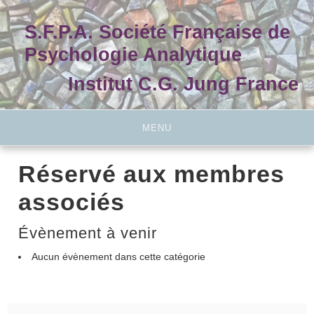
Skip
to
S.F.P.A. Société Française de
content
Psychologie Analytique
Institut C.G. Jung France
MENU
Réservé aux membres
associés
Évènement à venir
Aucun évènement dans cette catégorie