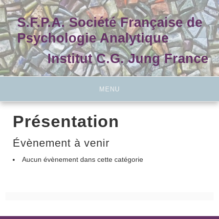
Skip
to
S.F.P.A. Société Française de
content
Psychologie Analytique
Institut C.G. Jung France
MENU
Présentation
Évènement à venir
Aucun évènement dans cette catégorie