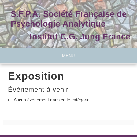
Skip
to
S.F.P.A. Société Française de
content
Psychologie Analytique
Institut C.G. Jung France
MENU
Exposition
Évènement à venir
Aucun évènement dans cette catégorie