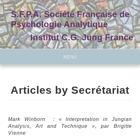
Skip
to
S.F.P.A. Société Française de
content
Psychologie Analytique
Institut C.G. Jung France
MENU
Articles by
Secrétariat
Mark Winborn : « Interpretation in Jungian
Analysis, Art and Technique », par Brigitte
Vienne