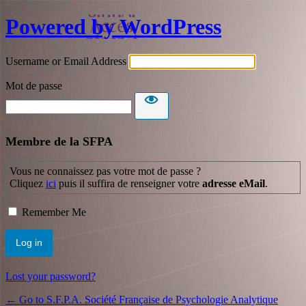
Powered by WordPress
Username or Email Address
Mot de passe
Membre de la SFPA
Vous ne connaissez pas votre mot de passe ?
Cliquez
ici
puis il suffira de renseigner votre
adresse eMail
.
Remember Me
Lost your password?
← Go to S.F.P.A. Société Française de Psychologie Analytique