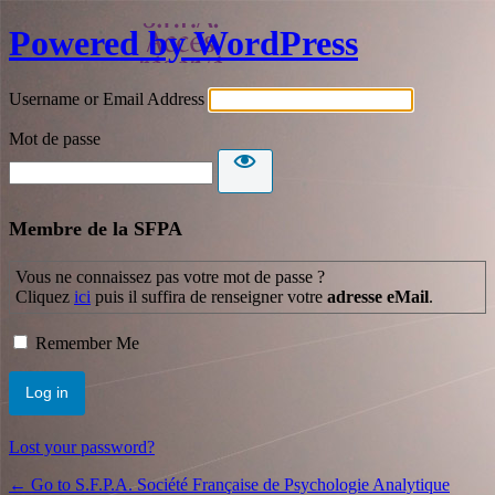
Powered by WordPress
Username or Email Address
Mot de passe
Membre de la SFPA
Vous ne connaissez pas votre mot de passe ?
Cliquez
ici
puis il suffira de renseigner votre
adresse eMail
.
Remember Me
Lost your password?
← Go to S.F.P.A. Société Française de Psychologie Analytique