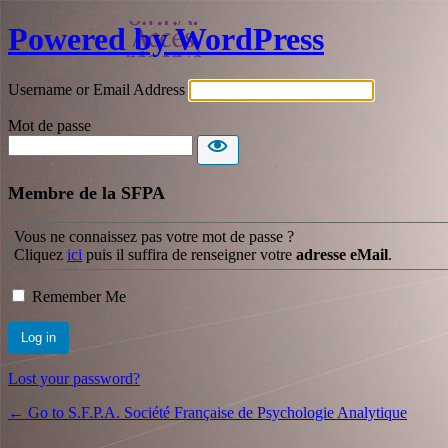
Powered by WordPress
Username or Email Address
Mot de passe
Membre de la SFPA
Vous ne connaissez pas votre mot de passe ?
Cliquez
ici
puis il suffira de renseigner votre
adresse eMail
.
Remember Me
Lost your password?
← Go to S.F.P.A. Société Française de Psychologie Analytique