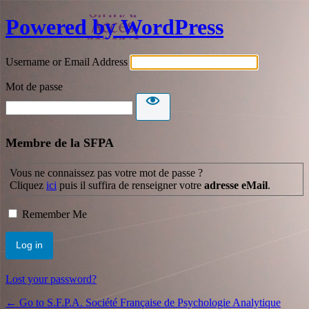
Powered by WordPress
Username or Email Address
Mot de passe
Membre de la SFPA
Vous ne connaissez pas votre mot de passe ?
Cliquez
ici
puis il suffira de renseigner votre
adresse eMail
.
Remember Me
Lost your password?
← Go to S.F.P.A. Société Française de Psychologie Analytique